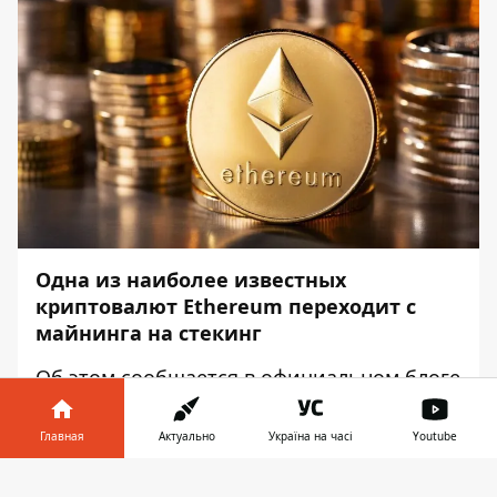
Одна из наиболее известных
криптовалют Ethereum переходит с
майнинга на стекинг
Об этом сообщается в официальном
блоге
Ethereum, – передаёт
Информатор
.
Главная
Актуально
Україна на часі
Youtube
Теперь данная криптовалюта будет
использовать новый для неё метод Proof
Информатор в
Скачать