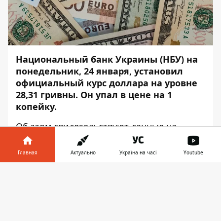
Национальный банк Украины (НБУ) на
понедельник, 24 января, установил
официальный курс доллара на уровне
28,31 гривны. Он упал в цене на 1
копейку.
Об этом свидетельствуют данные на
сайте
регулятора
, – передаёт
Информатор
.
Главная
Актуально
Україна на часі
Youtube
Стоимость евро остановилась на уровне
32,10 гривны, он упал в цене на 1 копейку.
Информатор в
Скачать
телефоне
👉
Курс валют на 24 января в Украине:
1 доллар — 28,31;