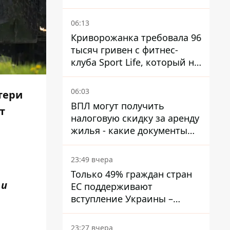
украинцев
06:13
Криворожанка требовала 96
тысяч гривен с фитнес-
клуба Sport Life, который не
пускал ее в бассейн без
медицинской справки –
06:03
тери
решение суда
ВПЛ могут получить
т
налоговую скидку за аренду
жилья - какие документы
подать
23:49 вчера
Только 49% граждан стран
 и
ЕС поддерживают
вступление Украины –
результаты опроса
23:27 вчера