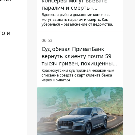
консервы могут вызвать
паралич и смерть -
Госрыбагентство
Ядовитая рыба и домашние консервы
могут вызвать паралич и смерть. Как
предупреждает о ботулизме
уберечься – разъяснение от ведомства.
го и
06:53
Суд обязал ПриватБанк
вернуть клиенту почти 59
тысяч гривен, похищенных
мошенниками
Краснокутский суд признал незаконным
списание средств с карт клиента банка
через Приват24