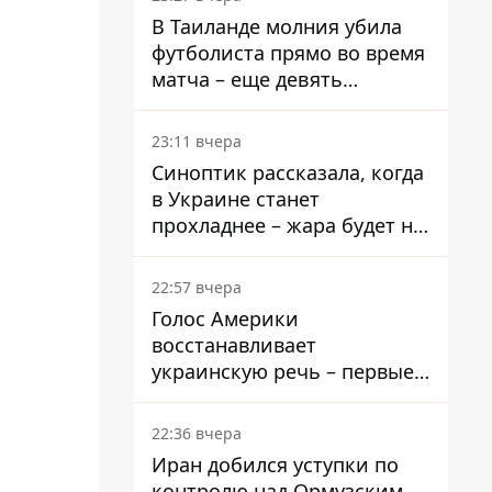
В Таиланде молния убила
футболиста прямо во время
матча – еще девять
пострадали
23:11 вчера
Синоптик рассказала, когда
в Украине станет
прохладнее – жара будет не
долго
22:57 вчера
Голос Америки
восстанавливает
украинскую речь – первые
эфиры ожидаются на
следующей неделе
22:36 вчера
Иран добился уступки по
контролю над Ормузским