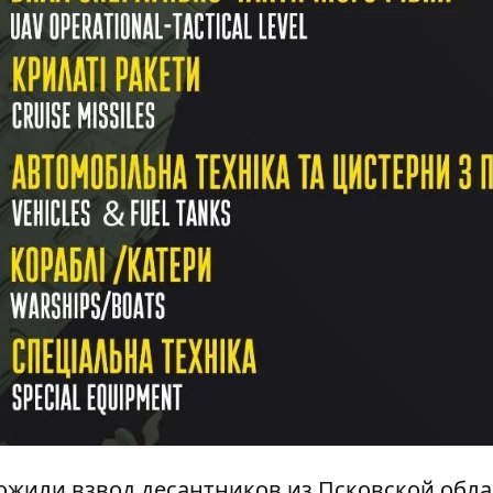
ожили взвод десантников
из Псковской обла