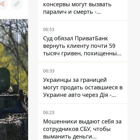
консервы могут вызвать
паралич и смерть -
Госрыбагентство
предупреждает о ботулизме
06:53
Суд обязал ПриватБанк
вернуть клиенту почти 59
тысяч гривен, похищенных
мошенниками
06:33
Украинцы за границей
могут продать оставшиеся в
Украине авто через Дія -
МВД
06:23
Мошенники выдают себя за
сотрудников СБУ, чтобы
выманить деньги