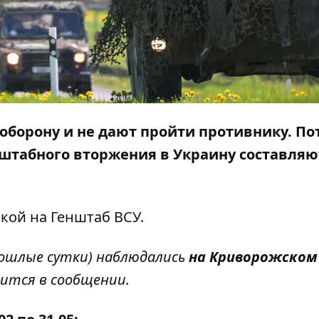
борону и не дают пройти противнику. По
сштабного вторжения в Украину составляю
лкой на
Генштаб ВСУ
.
ошлые сутки) наблюдались
на Криворожском
орится в сообщении.