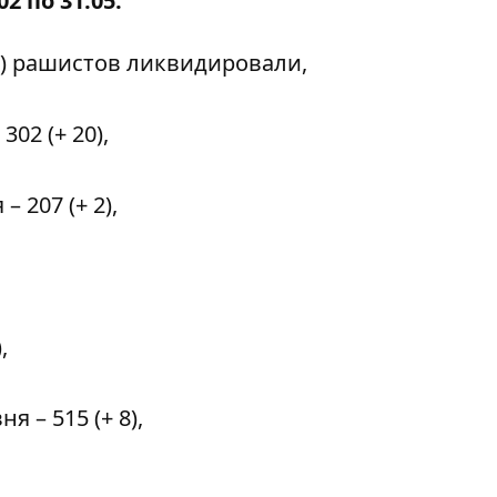
2 по 31.05:
0) рашистов ликвидировали,
02 (+ 20),
 207 (+ 2),
,
 – 515 (+ 8),