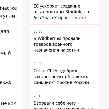
ЕС ускоряет создание
йчас же
альтернативы Starlink, но
гут ли
без SpaceX проект может не
обойтись
 для
20:36
В Wildberries продали
товаров военного
назначения на сотни
димый
миллионов, но удары ВСУ
изменили ситуацию
20:27
Сенат США одобрил
законопроект об "адских
также
санкциях" против России и
Ирана
20:13
Взорвали себе ноги -
 не как
оккупанты массово калечат