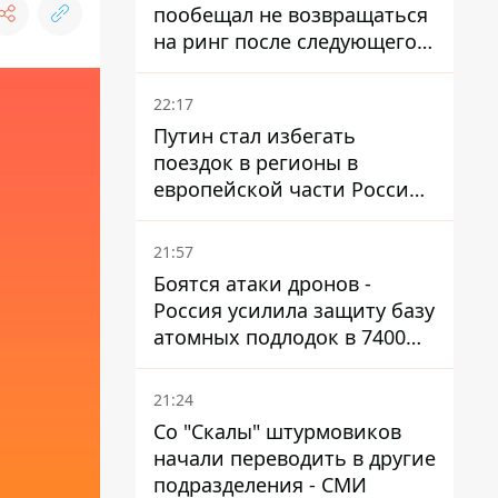
пообещал не возвращаться
на ринг после следующего
боя
22:17
Путин стал избегать
поездок в регионы в
европейской части России,
куда регулярно долетают
дроны
21:57
Боятся атаки дронов -
Россия усилила защиту базу
атомных подлодок в 7400
км от Украины
21:24
Со "Скалы" штурмовиков
начали переводить в другие
подразделения - СМИ