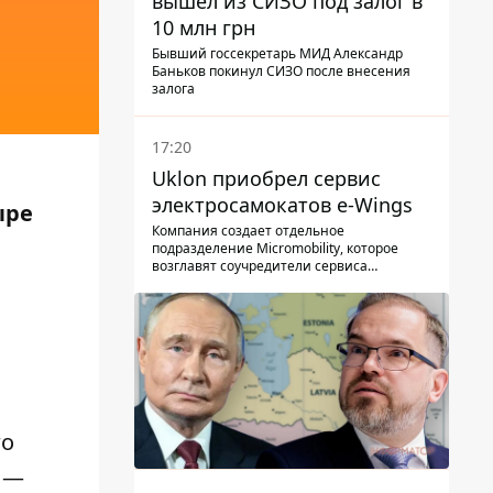
вышел из СИЗО под залог в
10 млн грн
Бывший госсекретарь МИД Александр
Баньков покинул СИЗО после внесения
залога
17:20
Uklon приобрел сервис
электросамокатов e-Wings
ыре
Компания создает отдельное
подразделение Micromobility, которое
возглавят соучредители сервиса
самокатов.
го
 —