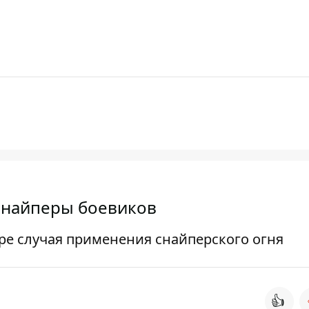
снайперы боевиков
ре случая применения снайперского огня
👍