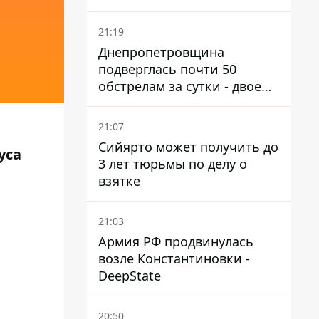
21:19
Днепропетровщина
подверглась почти 50
обстрелам за сутки - двое
погибших, шесть
пострадавших
21:07
Сийярто может получить до
уса
3 лет тюрьмы по делу о
взятке
21:03
Армия РФ продвинулась
возле Константиновки -
DeepState
20:50