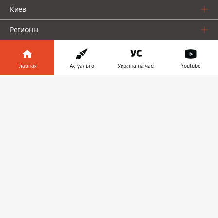
Киев
Регионы
Деньги
Главная
Актуально
Україна на часі
Youtube
Шоу-биз
Информатор в
Скачать
Жизнь
телефоне
👉
О нас
Информатор проекты
Столица
Ваши финансы
Авто
Geek