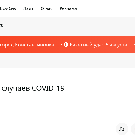
Шоу-биз
Лайт
О нас
Реклама
20
торск, Константиновка
🔴 Ракетный удар 5 августа
0 случаев COVID-19
👍