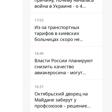
причину, почему началась
война в Украине - о 4
позициях речь не идет
17:03
Из-за транспортных
тарифов в киевских
больницах скоро не
останется медсестер и
санитарок - профессор
16:49
Голубовская
Власти России планируют
снизить качество
авиакеросина - могут
появиться проблемы с
самолетами в Якутию
16:37
Октябрьский дворец на
Майдане заберут у
профсоюзов – решение
Хозяйственного суда