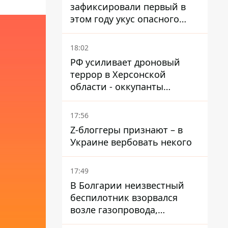
зафиксировали первый в
этом году укус опасного
каракурта
18:02
РФ усиливает дроновый
террор в Херсонской
области - оккупанты
получили приказ свободно
охотиться на автомобили
17:56
Z-блоггеры признают – в
Украине вербовать некого
17:49
В Болгарии неизвестный
беспилотник взорвался
возле газопровода,
которым поставляют газ в