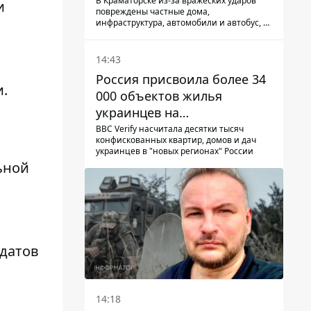
КАБ-250
В Краматорске из-за вражеских ударов
и
повреждены частные дома,
инфраструктура, автомобили и автобус, а
всего за сутки на Донетчине погиб один
человек и еще 15 получили ранения
14:43
Россия присвоила более 34
и.
000 объектов жилья
украинцев на
оккупированных
BBC Verify насчитала десятки тысяч
конфискованных квартир, домов и дач
территориях -
украинцев в "новых регионах" России
расследование BBC
ьной
идатов
14:18