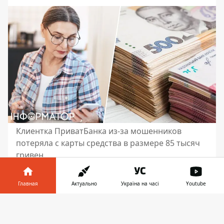
Клиентка ПриватБанка из-за мошенников
потеряла с карты средства в размере 85 тысяч
гривен
Женщина потеряла с карты ПриватБанка
Главная
Актуально
Україна на часі
Youtube
85 тысяч гривен,
средствами завладели
мошенники
. Она требует разобраться в
Информатор в
Скачать
данной ситуации. Соответствующий
телефоне
👉
комментарий дочь клиентки оставила 17