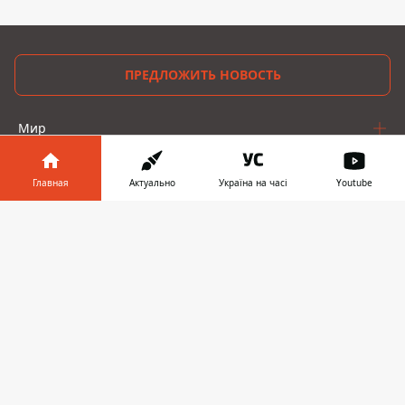
ПРЕДЛОЖИТЬ НОВОСТЬ
Мир
Украина
Главная
Актуально
Україна на часі
Youtube
Киев
Информатор в
Скачать
телефоне
👉
Регионы
Деньги
Шоу-биз
Жизнь
О нас