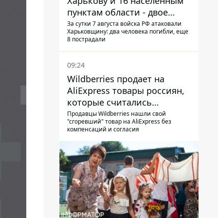
Харькову и 16 населенным
пунктам области - двое
погибших
За сутки 7 августа войска РФ атаковали
Харьковщину: два человека погибли, еще
8 пострадали
09:24
Wildberries продает на
AliExpress товары россиян,
которые считались
уничтоженными на складах
Продавцы Wildberries нашли свой
"сгоревший" товар на AliExpress без
компенсаций и согласия