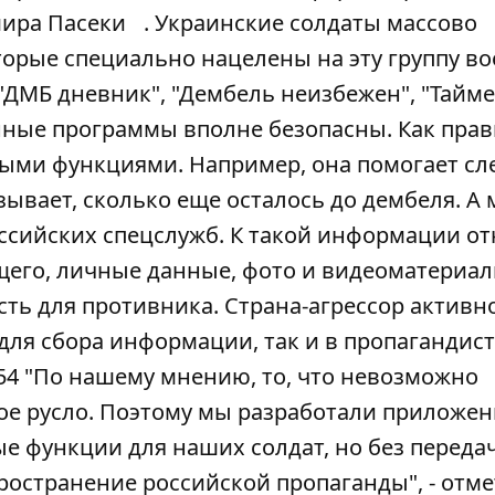
мира Пасеки
. Украинские солдаты массово
орые специально нацелены на эту группу во
 "ДМБ дневник", "Дембель неизбежен", "Тайм
нные программы вполне безопасны. Как прав
ыми функциями. Например, она помогает сл
ывает, сколько еще осталось до дембеля. А
сийских спецслужб. К такой информации отн
его, личные данные, фото и видеоматериалы
ть для противника. Страна-агрессор активн
ля сбора информации, так и в пропагандис
754 "По нашему мнению, то, что невозможно
ое русло. Поэтому мы разработали приложе
ые функции для наших солдат, но без переда
остранение российской пропаганды", - отм