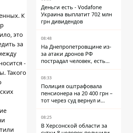
Деньги есть - Vodafone
Украина выплатит 702 млн
енных. К
грн дивидендов
ер
ило, это
08:48
едить за
На Днепропетровщине из-
 между
за атаки дронов РФ
пострадал человек, есть
осится -
пожары и повреждения
. Такого
08:33
о
Полиция оштрафовала
тских
пенсионера на 20 400 грн –
тот через суд вернул и
деньги, и получил 3 тыс.
ние
грн морального вреда
08:25
чи
В Херсонской области за
етили
сутки 8 человек получили