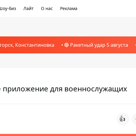
Шоу-биз
Лайт
О нас
Реклама
торск, Константиновка
🔴 Ракетный удар 5 августа
е приложение для военнослужащих
👍