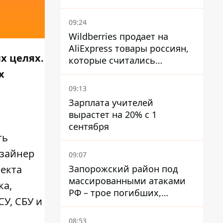
09:24
Wildberries продает на
AliExpress товары россиян,
х целях.
которые считались
уничтоженными на складах
х
09:13
Зарплата учителей
вырастет на 20% с 1
сентября
ть
изайнер
09:07
Запорожский район под
оекта
массированными атаками
ка,
РФ – трое погибших,
У, СБУ и
четверо раненых
08:53