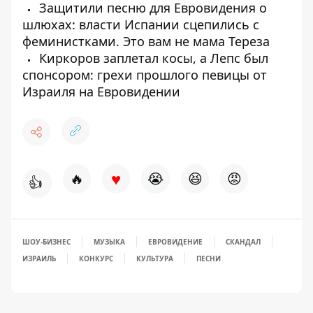
Защитили песню для Евровидения о
шлюхах: власти Испании сцепились с
феминистками. Это вам не мама Тереза
Киркоров заплетал косы, а Лепс был
спонсором: грехи прошлого певицы от
Израиля на Евровидении
♥
🔥
😭
😆
😡
👍
ШОУ-БИЗНЕС
МУЗЫКА
ЕВРОВИДЕНИЕ
СКАНДАЛ
ИЗРАИЛЬ
КОНКУРС
КУЛЬТУРА
ПЕСНИ