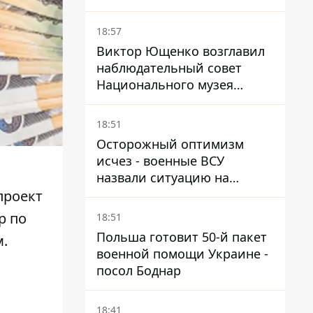
первые подозрения
получили двое бывших
18:57
руководителей
Виктор Ющенко возглавил
наблюдательный совет
Национального музея
Голодомора-геноцида – что
известно о должности
18:51
Осторожный оптимизм
исчез - военные ВСУ
назвали ситуацию на
фронте более сложной - Bild
проект
р по
18:51
Польша готовит 50-й пакет
м.
военной помощи Украине -
посол Боднар
18:41