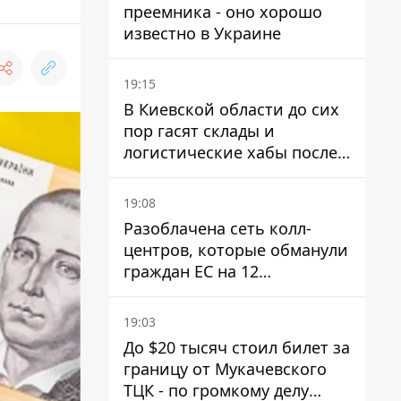
преемника - оно хорошо
известно в Украине
19:15
В Киевской области до сих
пор гасят склады и
логистические хабы после
прилетов ракет - ГСЧС
19:08
Разоблачена сеть колл-
центров, которые обманули
граждан ЕС на 12
миллионов - совместная
операция полиции Украины
19:03
и Чехии
До $20 тысяч стоил билет за
границу от Мукачевского
ТЦК - по громкому делу