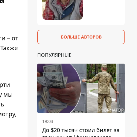
БОЛЬШЕ АВТОРОВ
и – от
 Также
ПОПУЛЯРНЫЕ
ерти
у мы
ть
мотру,
19:03
До $20 тысяч стоил билет за