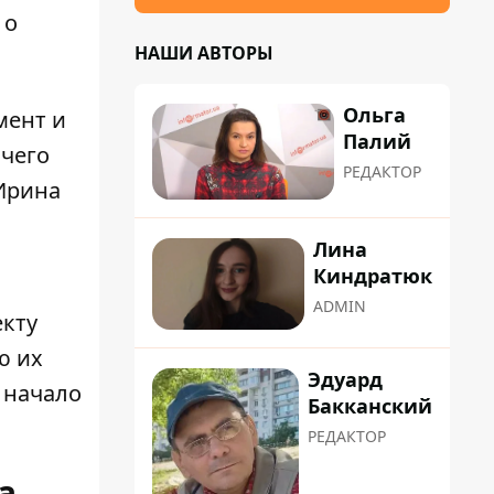
 о
НАШИ АВТОРЫ
Ольга
мент и
Палий
 чего
РЕДАКТОР
 Ирина
Лина
Киндратюк
ADMIN
екту
ю их
Эдуард
 начало
Бакканский
РЕДАКТОР
а