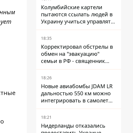
Колумбийские картели
онным
пытаются ссылать людей в
рует
Украину учиться управлять
дронами - FT
18:35
Корректировал обстрелы в
обмен на "эвакуацию"
семьи в РФ - священник
УПЦ МП получил 15 лет
тюрьмы
18:26
Новые авиабомбы JDAM LR
стные
дальностью 550 км можно
интегрировать в самолеты
ВСУ, но есть нюансы.
18:21
го
Нидерланды отказались
предоставить Украине