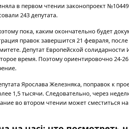
иняла в первом чтении
законопроект №10449
овали 243 депутата.
Поэтому пока, каким окончательно будет доку
трация правок завершится 21 февраля, после
омитете. Депутат Европейской солидарности
оторое время. Поэтому ориентировочно 24-26
рение.
епутата Ярослава Железняка, поправок к про
лее 1,5 тысячи. Следовательно, через недел
вание во втором чтении может сместиться на
а на часі: что посмотреть н