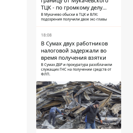
границу от Мукачевского
ТЦК - по громкому делу
первые подозрения
В Мукачево обыски в ТЦК и ВЛК:
подозрения получили двое экс-главы
получили двое бывших
руководителей
18:08
В Сумах двух работников
налоговой задержали во
время получения взятки
В Сумах ДБР и прокуратура разоблачили
служащих ГНС на получении средств от
ФЛП.