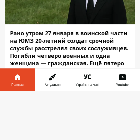
Рано утром 27 января в воинской части
на ЮМЗ 20-летний солдат срочной
службы расстрелял своих сослуживцев.
Погибли четверо военных и одна
женщина — гражданская. Ещё пятеро
получили ранения.
Парня
задержали
на выезде из города
Днепр. Оружие было при нём.
Главная
Актуально
Україна на часі
Youtube
Информатор в
На трагедию в Днепре отреагировал
Скачать
телефоне
👉
президент Украины
Владимир Зеленский
,
– сообщает
Информатор
.
«
Утром получили ужасные новости из
Днепра. Пятеро погибших, за жизни