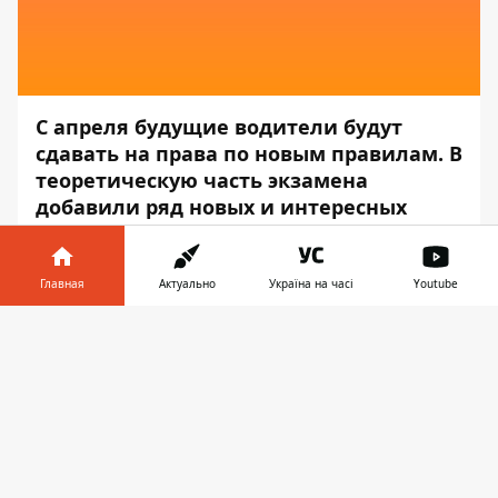
С апреля будущие водители будут
сдавать на права по новым правилам. В
теоретическую часть экзамена
добавили ряд новых и интересных
дорожных ситуаций, с которыми часто
сталкиваются водители.
Главная
Актуально
Україна на часі
Youtube
Об этом сообщает
пресс-служба
Главного
Информатор в
сервисного центра МВД Украины, —
Скачать
телефоне
👉
передаёт
Информатор
.
«С 6 апреля будущие водители будут
сдавать теоретические экзамены в
сервисных центрах МВД по новым
экзаменационным билетам. Все билеты