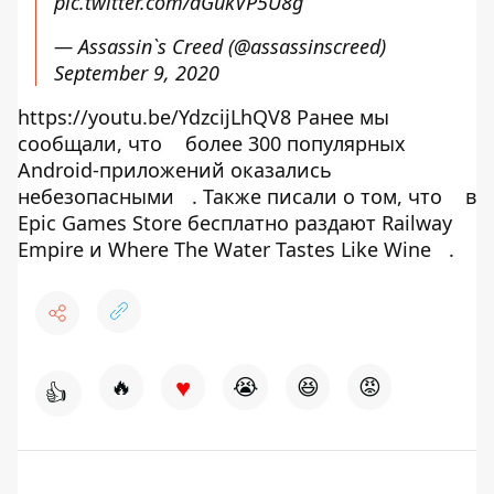
pic.twitter.com/dGukVP5U8g
— Assassin`s Creed (@assassinscreed)
September 9, 2020
https://youtu.be/YdzcijLhQV8 Ранее мы
сообщали, что
более 300 популярных
Android-приложений оказались
небезопасными
. Также писали о том, что
в
Epic Games Store бесплатно раздают Railway
Empire и Where The Water Tastes Like Wine
.
♥
🔥
😭
😆
😡
👍