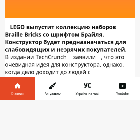
LEGO
выпустит
коллекцию наборов
Braille Bricks со шрифтом Брайля.
Конструктор будет предназначаться для
слабовидящих и незрячих покупателей.
В издании TechCrunch
заявили
, что это
очевидная идея для конструктора, однако,
когда дело доходит до людей с
ограниченными возможностями, лежащие на
поверхности идеи мало кто реализует. Об
этом сообщает
Информатор Tech
. Детали,
Главная
Актуально
Україна на часі
Youtube
которые войдут в новые наборы, похожи на
Информатор в
обычные блоки размером 2х4, только шипы
Скачать
телефоне
👉
расположены в виде буквы алфавита Брайля с
подписью для слабовидящих. Таким образом,
пользователи смогут считать и читать с
помощью конструктора LEGO.