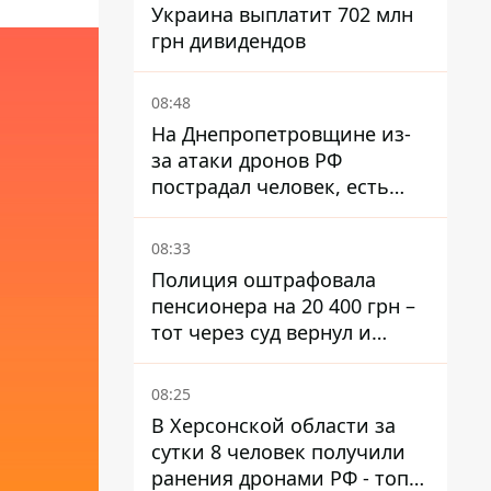
Украина выплатит 702 млн
грн дивидендов
08:48
На Днепропетровщине из-
за атаки дронов РФ
пострадал человек, есть
пожары и повреждения
08:33
Полиция оштрафовала
пенсионера на 20 400 грн –
тот через суд вернул и
деньги, и получил 3 тыс.
грн морального вреда
08:25
В Херсонской области за
сутки 8 человек получили
ранения дронами РФ - топ