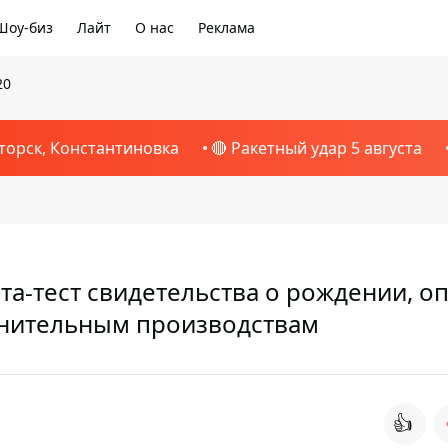
Шоу-биз
Лайт
О нас
Реклама
20
торск, Константиновка
🔴 Ракетный удар 5 августа
ета-тест свидетельства о рождении, о
лнительным производствам
👍