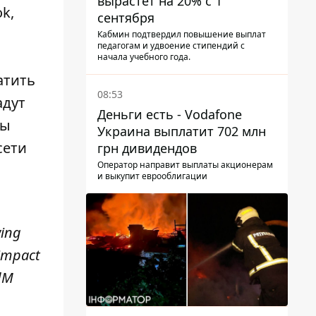
вырастет на 20% с 1
ok,
сентября
Кабмин подтвердил повышение выплат
педагогам и удвоение стипендий с
начала учебного года.
атить
08:53
адут
Деньги есть - Vodafone
ны
Украина выплатит 702 млн
сети
грн дивидендов
Оператор направит выплаты акционерам
и выкупит еврооблигации
wing
impact
dM