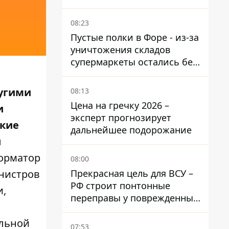
опасных районов
08:23
Пустые полки в Форе - из-за
уничтожения складов
супермаркеты остались без
ассортимента
ругими
08:13
Цена на гречку 2026 –
и
эксперт прогнозирует
ские
дальнейшее подорожание
ы
орматор
08:00
Прекрасная цель для ВСУ –
нистров
РФ строит понтонные
и,
переправы у поврежденных
мостов на ТОТ
альной
07:53