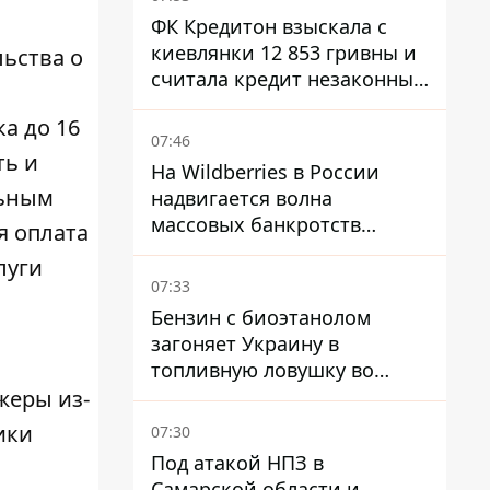
ФК Кредитон взыскала с
киевлянки 12 853 гривны и
льства о
считала кредит незаконным
- что решил суд
а до 16
07:46
ть и
На Wildberries в России
льным
надвигается волна
массовых банкротств
я оплата
продавцов - Reuters
луги
07:33
Бензин с биоэтанолом
загоняет Украину в
топливную ловушку во
время войны - Сергей Куюн
жеры из-
ики
07:30
Под атакой НПЗ в
Самарской области и