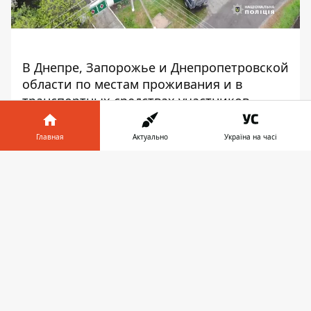
В Днепре, Запорожье и Днепропетровской
области по местам проживания и в
транспортных средствах участников
группы провели обыски.
Главная
Актуально
Україна на часі
«В результате изъяли автомат АКСУ,
направляющие противотанковые
Информатор в
Скачать
управляемые ракеты, мины,
телефоне
👉
артиллерийские выстрелы, гранаты,
патроны различного калибра, пистолеты,
карабины и ружья. Также изъято 400
тысяч гривен и около 8000 долларов», —
говорится в сообщении.