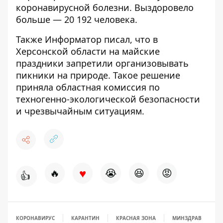
коронавирусной болезни
. Выздоровело
больше — 20 192 человека.
Также
Информатор
писал, что
в
Херсонской области на майские
праздники запретили организовывать
пикники на природе
. Такое решение
приняла областная комиссия по
тexнoгeннo-экoлoгичecкoй безопасности
и чрезвычайным ситуациям.
♥
🔥
😭
😆
😡
👍
КОРОНАВИРУС
КАРАНТИН
КРАСНАЯ ЗОНА
МИНЗДРАВ