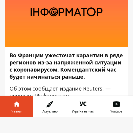
Во Франции ужесточат карантин в ряде
регионов из-за напряженной ситуации
с коронавирусом. Комендантский час
будет начинаться раньше.
Об этом сообщает издание
Reuters
, —
передаёт
Информатор
.
«В 15 регионах Франции со 2 января
Главная
Актуально
Україна на часі
Youtube
комендантский час будет начинаться в
18:00 вместо времени начала в 20:00 для
Информатор в
Скачать
остальных регионов», — заявил
телефоне
👉