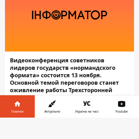
Видеоконференция советников
лидеров государств «нормандского
формата» состоится 13 ноября.
Основной темой переговоров станет
оживление работы Трехсторонней
контактной группы.
Об этом сообщает
Офис президента
Главная
Актуально
Україна на часі
Youtube
Украины, — передаёт
Информатор
.
Информатор в
Скачать
По информации заместителя
телефоне
👉
руководителя Офиса президента Украины