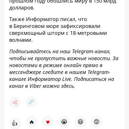
прошлом году
обошлись миру в 150 млрд
долларов
.
Также
Информатор
писал, что
в Беринговом море
зафиксировали
сверхмощный шторм
с 18-метровыми
волнами.
Подписывайтесь на наш
Telegram-канал
,
чтобы не пропустить важные новости. За
новостями в режиме онлайн прямо в
мессенджере следите в нашем Telegram-
канале
Информатор Live
. Подписаться на
канал в Viber можно
здесь
.
♥
🔥
😭
😆
😡
👍