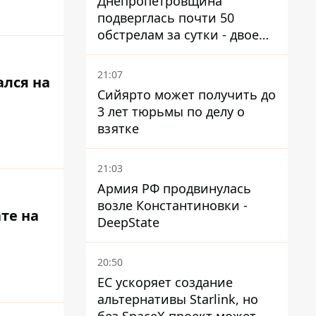
Днепропетровщина
подверглась почти 50
обстрелам за сутки - двое
погибших, шесть
пострадавших
21:07
ался на
Сийярто может получить до
3 лет тюрьмы по делу о
взятке
21:03
Армия РФ продвинулась
возле Константиновки -
те на
DeepState
20:50
ЕС ускоряет создание
альтернативы Starlink, но