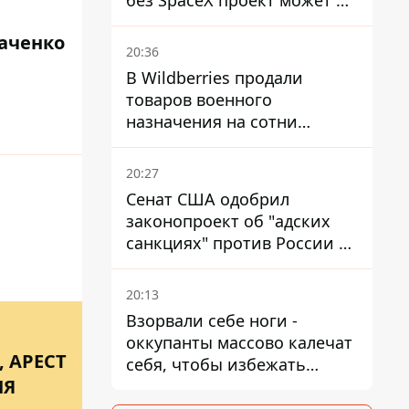
без SpaceX проект может не
обойтись
каченко
20:36
В Wildberries продали
товаров военного
назначения на сотни
миллионов, но удары ВСУ
изменили ситуацию
20:27
Сенат США одобрил
законопроект об "адских
санкциях" против России и
Ирана
20:13
Взорвали себе ноги -
оккупанты массово калечат
 АРЕСТ
себя, чтобы избежать
ИЯ
штурмов - ГУР