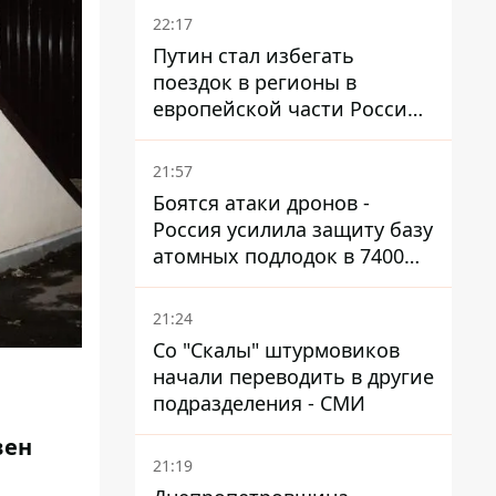
22:17
Путин стал избегать
поездок в регионы в
европейской части России,
куда регулярно долетают
дроны
21:57
Боятся атаки дронов -
Россия усилила защиту базу
атомных подлодок в 7400
км от Украины
21:24
Со "Скалы" штурмовиков
начали переводить в другие
подразделения - СМИ
вен
21:19