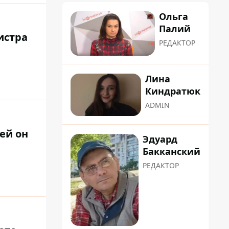
Ольга
Палий
истра
РЕДАКТОР
Лина
Киндратюк
ADMIN
ей он
Эдуард
Бакканский
РЕДАКТОР