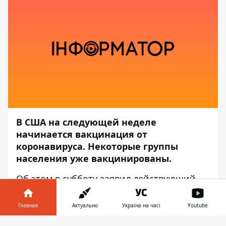
В США на следующей неделе
начинается вакцинация от
коронавируса. Некоторые группы
населения уже вакцинированы.
Об этом в субботу
заявил
действующий
президент США Дональд Трамп, —
передаёт
Информатор
.
Главная
Актуально
Україна на часі
Youtube
«Вакцины будут доступны на следующей