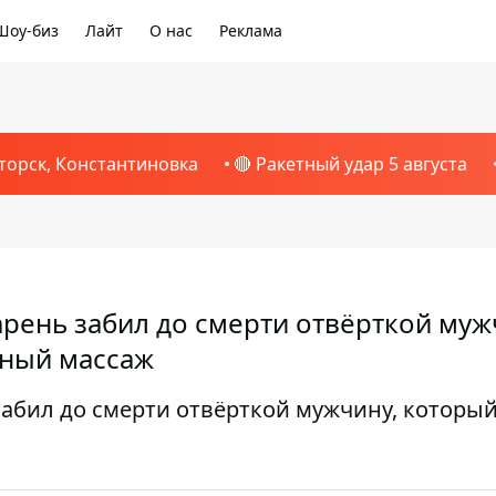
Шоу-биз
Лайт
О нас
Реклама
торск, Константиновка
🔴 Ракетный удар 5 августа
арень забил до смерти отвёрткой муж
мный массаж
забил до смерти отвёрткой мужчину, которы