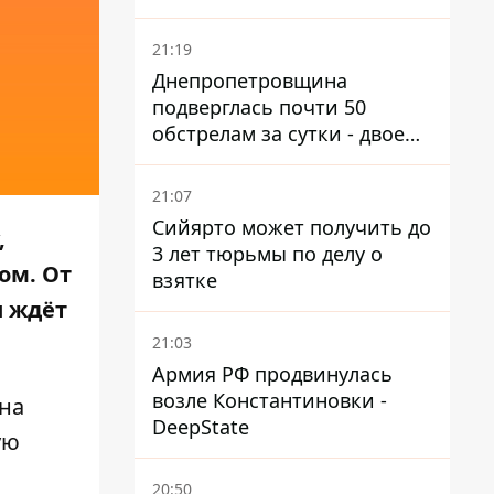
21:19
Днепропетровщина
подверглась почти 50
обстрелам за сутки - двое
погибших, шесть
пострадавших
21:07
Сийярто может получить до
,
3 лет тюрьмы по делу о
ом. От
взятке
и ждёт
21:03
Армия РФ продвинулась
возле Константиновки -
на
DeepState
ую
20:50