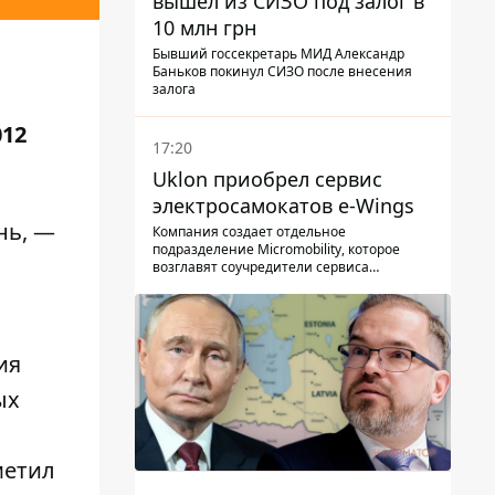
вышел из СИЗО под залог в
10 млн грн
Бывший госсекретарь МИД Александр
Баньков покинул СИЗО после внесения
залога
012
17:20
Uklon приобрел сервис
электросамокатов e-Wings
нь, —
Компания создает отдельное
подразделение Micromobility, которое
возглавят соучредители сервиса
самокатов.
ия
ых
метил