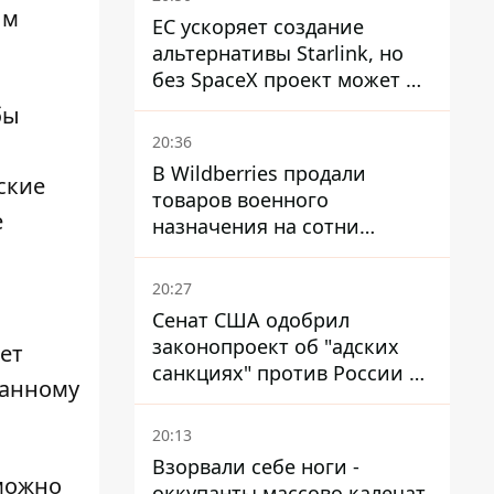
ым
ЕС ускоряет создание
альтернативы Starlink, но
без SpaceX проект может не
обойтись
бы
20:36
В Wildberries продали
ские
товаров военного
е
назначения на сотни
миллионов, но удары ВСУ
изменили ситуацию
20:27
Сенат США одобрил
законопроект об "адских
ет
санкциях" против России и
жанному
Ирана
20:13
Взорвали себе ноги -
можно
оккупанты массово калечат