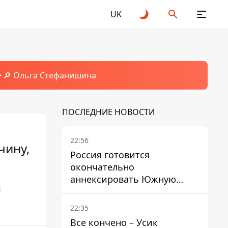
UK
🔎 Ольга Стефанишина
ПОСЛЕДНИЕ НОВОСТИ
22:56
чину,
Россия готовится
окончательно
аннексировать Южную
й
Осетию – страны НАТО
обеспокоены
22:35
Все кончено – Усик