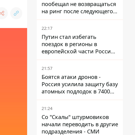
пообещал не возвращаться
на ринг после следующего
боя
22:17
Путин стал избегать
поездок в регионы в
европейской части России,
куда регулярно долетают
дроны
21:57
Боятся атаки дронов -
Россия усилила защиту базу
атомных подлодок в 7400
км от Украины
21:24
Со "Скалы" штурмовиков
начали переводить в другие
подразделения - СМИ