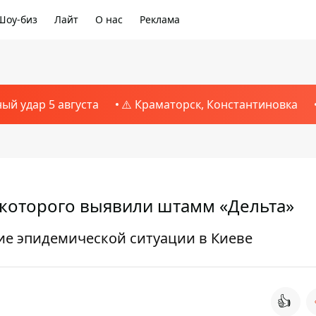
Шоу-биз
Лайт
О нас
Реклама
ный удар 5 августа
⚠️ Краматорск, Константиновка
 которого выявили штамм «Дельта»
е эпидемической ситуации в Киеве
👍