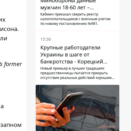
Минобороны данные
мужчин 18-60 лет –
с
постановление Кабмина
Кабмин приказал сверить реестр
их
налогоплательщиков с военным учетом
по новому постановлению №981.
исона.
ели
15:36
Крупные работодатели
Украины в шаге от
банкротства - Корецкий
's former
обещает им… новые склады
Новый премьер в лучших традициях
предшественницы пытается прикрыть
отсутствие реальных действий хорошими
словами
За
езапном