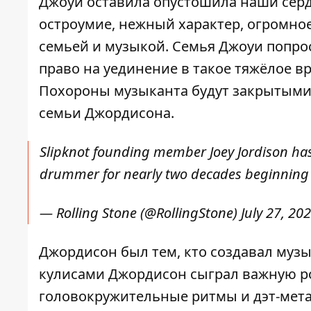
Джоуи оставила опустошила наши сердца
остроумие, нежный характер, огромное 
семьей и музыкой. Семья Джоуи попрос
право на уединение в такое тяжёлое в
Похороны музыканта будут закрытыми
семьи Джордисона.
Slipknot founding member Joey Jordison has
drummer for nearly two decades beginning
— Rolling Stone (@RollingStone)
July 27, 20
Джордисон был тем, кто создавал музык
кулисами Джордисон сыграл важную рол
головокружительные ритмы и дэт-мет