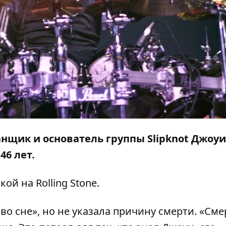
анщик и основатель группы Slipknot Джоуи
46 лет.
лкой на
Rolling Stone
.
 во сне», но не указала причину смерти. «Сме