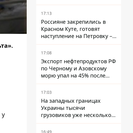
самолетом
17:13
Россияне закрепились в
Красном Куте, готовят
наступление на Петровку –
на Дружковском
та».
направлении есть угроза
17:08
обхода позиций ВСУ
Экспорт нефтепродуктов РФ
по Черному и Азовскому
морю упал на 45% после
ударов Украины
17:03
На западных границах
Украины тысячи
 у
грузовиков уже несколько
дней в бесконечной
очереди – это признак
16:49