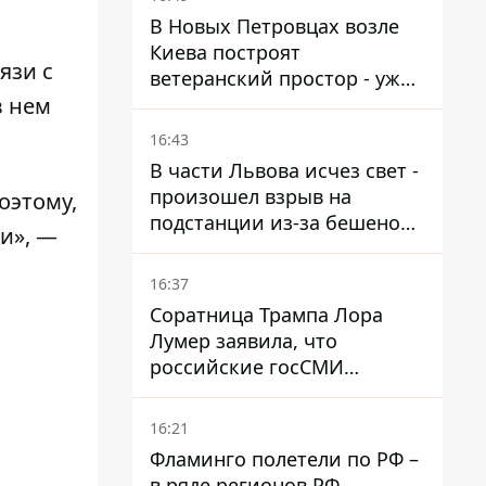
экономического краха
В Новых Петровцах возле
Киева построят
язи с
ветеранский простор - уже
в нем
нашли проектанта
16:43
В части Львова исчез свет -
произошел взрыв на
оэтому,
подстанции из-за бешеной
и», —
жары
16:37
Соратница Трампа Лора
Лумер заявила, что
российские госСМИ
развернули против нее
пропагандистскую
16:21
кампанию
Фламинго полетели по РФ –
в ряде регионов РФ