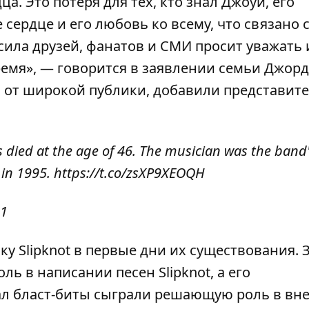
. Это потеря для тех, кто знал Джоуи, его
сердце и его любовь ко всему, что связано 
ила друзей, фанатов и СМИ просит уважать 
ремя», — говорится в заявлении семьи Джорд
 от широкой публики, добавили представит
 died at the age of 46. The musician was the band
 in 1995.
https://t.co/zsXP9XEOQH
21
у Slipknot в первые дни их существования. 
ь в написании песен Slipknot, а его
ал бласт-биты сыграли решающую роль в вн