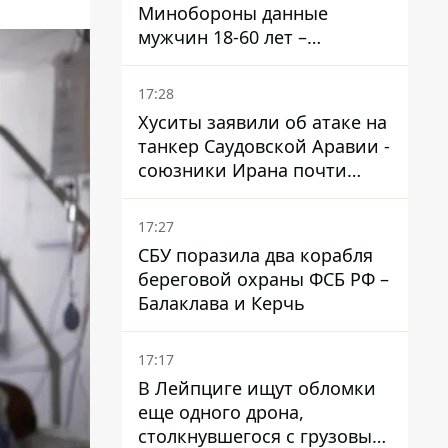
Минобороны данные
мужчин 18-60 лет –
постановление Кабмина
17:28
Хуситы заявили об атаке на
танкер Саудовской Аравии -
союзники Ирана почти
закрыли Баб-эль-
Мандебский пролив
17:27
СБУ поразила два корабля
береговой охраны ФСБ РФ –
Балаклава и Керчь
17:17
В Лейпциге ищут обломки
еще одного дрона,
столкнувшегося с грузовым