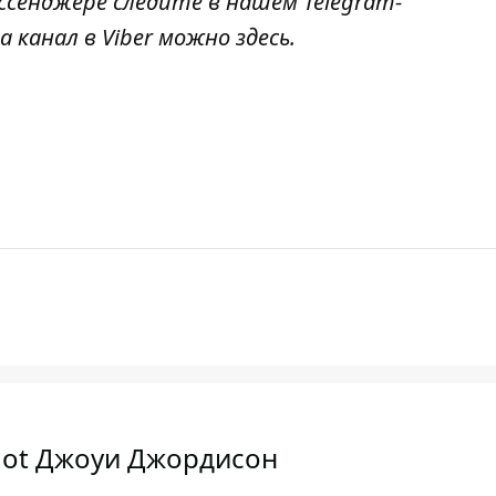
ссенджере следите в нашем Telegram-
а канал в Viber можно
здесь
.
not Джоуи Джордисон