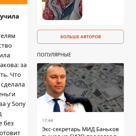
лучила
телям
БОЛЬШЕ АВТОРОВ
ство
чила
ПОПУЛЯРНЫЕ
акова: за
ть. Что
 сделала
еньги
ва у Sony
д
17:44
е без
Экс-секретарь МИД Баньков
готовит