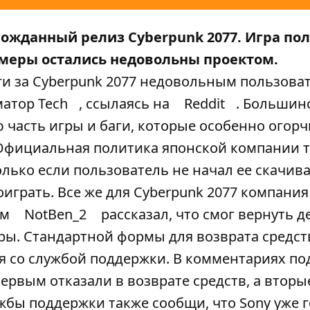
гожданный релиз Cyberpunk 2077. Игра по
ймеры остались недовольны проектом.
ги за Cyberpunk 2077 недовольным пользова
атор Tech
, ссылаясь на
Reddit
. Большин
 часть игры и баги, которые особенно огор
. Официальная политика японской компании т
лько если пользователь не начал ее скачива
оиграть. Все же для Cyberpunk 2077 компания
ом
NotBen_2
рассказал, что смог вернуть д
гры. Стандартной формы для возврата средст
я со службой поддержки. В комментариях по
ервым отказали в возврате средств, а вторы
жбы поддержки также сообщи, что Sony уже 