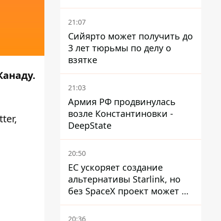
погибших, шесть
пострадавших
21:07
Сийярто может получить до
3 лет тюрьмы по делу о
взятке
Канаду.
21:03
Армия РФ продвинулась
возле Константиновки -
tter
,
DeepState
20:50
ЕС ускоряет создание
альтернативы Starlink, но
без SpaceX проект может не
обойтись
20:36