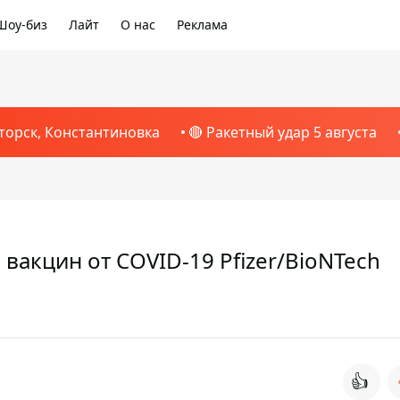
Шоу-биз
Лайт
О нас
Реклама
торск, Константиновка
🔴 Ракетный удар 5 августа
вакцин от COVID-19 Pfizer/BioNTech
👍