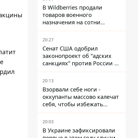
В Wildberries продали
вакцины
товаров военного
назначения на сотни
миллионов, но удары ВСУ
изменили ситуацию
20:27
Сенат США одобрил
латит
законопроект об "адских
е
санкциях" против России и
Ирана
ердил
20:13
Взорвали себе ноги -
оккупанты массово калечат
себя, чтобы избежать
штурмов - ГУР
20:03
В Украине зафиксировали
первые в этом году случаи