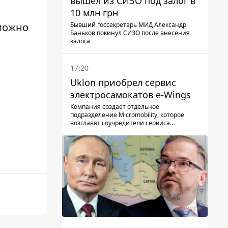
вышел из СИЗО под залог в
10 млн грн
Бывший госсекретарь МИД Александр
 можно
Баньков покинул СИЗО после внесения
залога
17:20
Uklon приобрел сервис
электросамокатов e-Wings
Компания создает отдельное
подразделение Micromobility, которое
возглавят соучредители сервиса
самокатов.