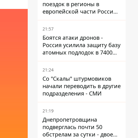
поездок в регионы в
европейской части России,
куда регулярно долетают
дроны
21:57
Боятся атаки дронов -
Россия усилила защиту базу
атомных подлодок в 7400
км от Украины
21:24
Со "Скалы" штурмовиков
начали переводить в другие
подразделения - СМИ
21:19
Днепропетровщина
подверглась почти 50
обстрелам за сутки - двое