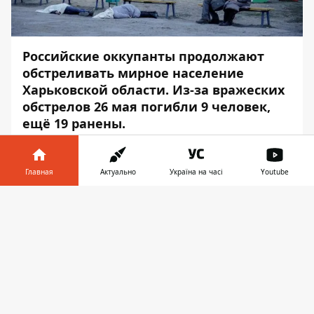
Российские оккупанты продолжают
обстреливать мирное население
Харьковской области. Из-за вражеских
обстрелов 26 мая
погибли 9 человек
,
ещё 19 ранены.
Какая ситуация в регионе,
рассказал
глава
Харьковской ОВА Олег Синегубов, –
Главная
Актуально
Україна на часі
Youtube
передаёт
Информатор
.
Информатор в
Скачать
Так, в прошлые сутки российские
телефоне
👉
захватчики обстреливали Харьков из
крупнокалиберных пушек "Пион",
дальность стрельбы которых достигает 47
км, и систем залпового огня. Всем
пострадавшим вчера харьковчанам
медики оказывают всю необходимую