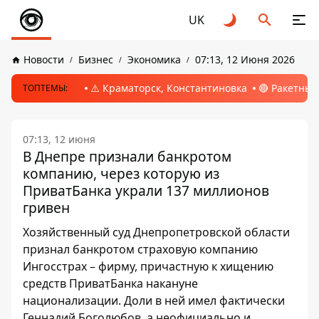
UK
Новости
Бизнес
Экономика
07:13, 12 Июня 2026
⚠️ Краматорск, Константиновка
🔴 Ракетный
ТОПТЕМЫ:
07:13, 12 июня
В Днепре признали банкротом
компанию, через которую из
ПриватБанка украли 137 миллионов
гривен
Хозяйственный суд Днепропетровской области
признал банкротом страховую компанию
Ингосстрах – фирму, причастную к хищению
средств ПриватБанка накануне
национализации. Доли в ней имел фактически
Геннадий Боголюбов, а неофициально и