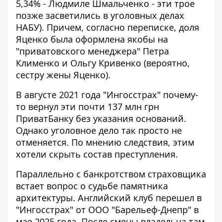
5,34% - Людмиле Шмальченко - эти трое
позже засветились в уголовных делах
НАБУ). Причем, согласно переписке, доля
Яценко была оформлена якобы на
"приватовского менеджера" Петра
Клименко и Ольгу Кривенко (вероятно,
сестру
жены Яценко
).
В августе 2021 года "Ингосстрах" почему-
то вернул эти почти 137 млн ​​грн
ПриватБанку без указания оснований.
Однако уголовное дело так просто не
отменяется. По мнению следствия, этим
хотели скрыть состав преступления.
Параллельно с банкротством страховщика
встает вопрос о судьбе памятника
архитектуры. Английский клуб перешел в
"Ингосстрах" от ООО "Барельеф-Днепр" в
мае 2025 года. После смены владельца там