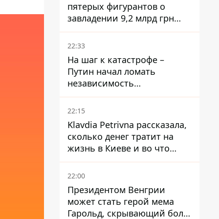
пятерых фигурантов о
завладении 9,2 млрд грн
ПриватБанка направили в
суд
22:33
На шаг к катастрофе –
Путин начал ломать
независимость
собственного Центробанка,
заставив снизить базовую
22:15
ставку
Klavdia Petrivna рассказала,
сколько денег тратит на
жизнь в Киеве и во что
вкладывает миллионы
22:00
Президентом Венгрии
может стать герой мема
Гарольд, скрывающий боль