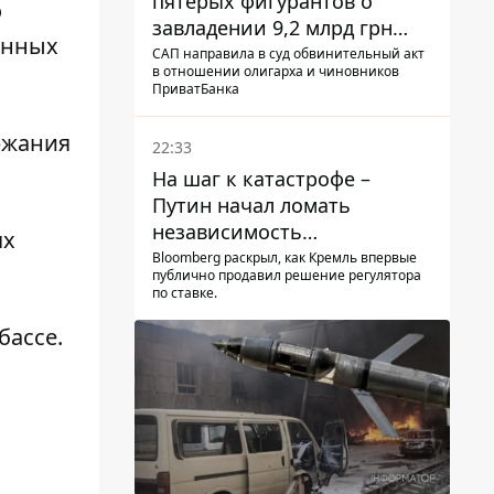
пятерых фигурантов о
о
завладении 9,2 млрд грн
енных
ПриватБанка направили в
САП направила в суд обвинительный акт
в отношении олигарха и чиновников
суд
ПриватБанка
ржания
22:33
На шаг к катастрофе –
Путин начал ломать
независимость
ях
собственного Центробанка,
Bloomberg раскрыл, как Кремль впервые
публично продавил решение регулятора
заставив снизить базовую
по ставке.
ставку
бассе.