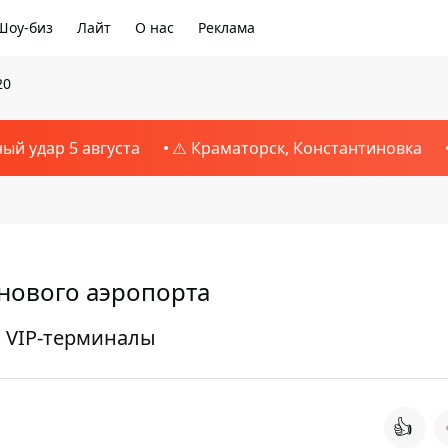
Шоу-биз
Лайт
О нас
Реклама
20
ный удар 5 августа
⚠️ Краматорск, Константиновка
 нового аэропорта
 VIP-терминалы
👍