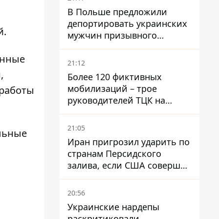
В Польше предложили
депортировать украинских
й.
мужчин призывного
возраста - кого это может
енные
затронуть
21:12
,
Более 120 фиктивных
мобилизаций – трое
 работы
руководителей ТЦК на
Волыни и Буковине
получили подозрения за
21:05
льные
фейковые отчеты
Иран пригрозил ударить по
странам Персидского
залива, если США совершат
хотя бы одну атаку - Reuters
20:56
Украинские нардепы
раскритиковали