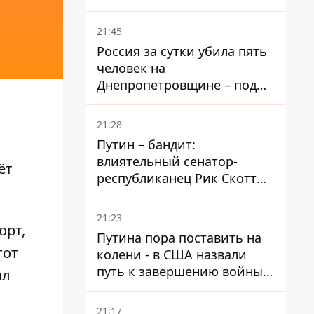
– он возглавил народное
голосование
21:45
Россия за сутки убила пять
человек на
Днепропетровщине – под
ударами оказались пять
районов области
21:28
Путин – бандит:
влиятельный сенатор-
ёт
республиканец Рик Скотт
призвал Конгресс привлечь
РФ к ответственности за
21:23
войну в Украине
орт,
Путина пора поставить на
тот
колени - в США назвали
путь к завершению войны -
ил
National Security Journal
21:17