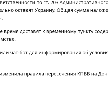
тветственности по ст. 203 Административног
тельно оставят Украину. Общая сумма налож
н.
 время доставят к временному пункту соде
мстве.
или чат-бот
для информирования об услови
изменила правила пересечения КПВВ на Дон