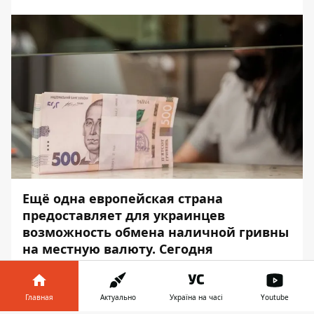
Ещё одна европейская страна
предоставляет для украинцев
возможность обмена наличной гривны
на местную валюту. Сегодня
Национальный банк Украины подписал
соответствующее соглашение с
центральным банком Швеции
Главная
Актуально
Україна на часі
Youtube