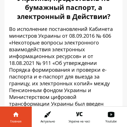
бумажный паспорт, а
электронный в Действии?
Во исполнение постановлений Кабинета
министров Украины от 08.09.2016 № 606
«Некоторые вопросы электронного
взаимодействия электронных
информационных ресурсов» и от
18.08.2021 № 911 «Об утверждении
Порядка формирования и
проверки е-
паспорта
и е-паспорт для выезда за
границу, их электронных копий» между
Пенсионным фондом Украины и
Министерством цифровой
трансформации Украины был введен
обмен электронными документами. С тех
пор сервисные центры главных
Главная
Актуально
Україна на часі
Youtube
управлений Пенсионного фонда Украины