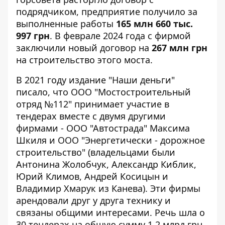
подрядчиком, предприятие получило за
выполненные работы
165 млн 660 тыс.
997 грн
. В феврале 2024 года с фирмой
заключили новый договор на
267 млн ​​грн
на строительство этого моста.
В 2021 году
издание "Наши деньги"
писало
, что ООО "Мостостроительный
отряд №112" принимает участие в
тендерах вместе с двумя другими
фирмами - ООО "Автострада" Максима
Шкиля и ООО "Энергетически - дорожное
строительство" (владельцами были
Антонина Жолобчук, Александр Киблик,
Юрий Климов, Андрей Косицын и
Владимир Хмарук из Канева). Эти фирмы
арендовали друг у друга технику и
связаны общими интересами. Речь шла о
30 тендерах на общую сумму 1,2 млрд грн.