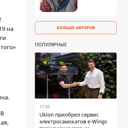
2
19 на
БОЛЬШЕ АВТОРОВ
ти
ПОПУЛЯРНЫЕ
того»
ина.
17:20
 В
Uklon приобрел сервис
электросамокатов e-Wings
ая,