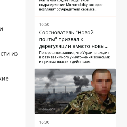
Компания создает отдельное
подразделение Micromobility, которое
возглавят соучредители сервиса
самокатов.
16:50
 и
Сооснователь "Новой
почты" призвал к
дерегуляции вместо новых
налогов - Гетманцев против
сти из
Поперешнюк заявил, что Украина входит
в фазу взаимного уничтожения экономик
и призвал власти к действиям.
кие
16:30