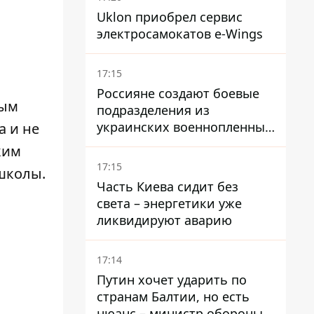
Uklon приобрел сервис
электросамокатов e-Wings
17:15
Россияне создают боевые
ным
подразделения из
украинских военнопленных
а
и не
- ISW
ким
17:15
 школы
.
Часть Киева сидит без
света – энергетики уже
ликвидируют аварию
17:14
Путин хочет ударить по
странам Балтии, но есть
нюанс – министр обороны