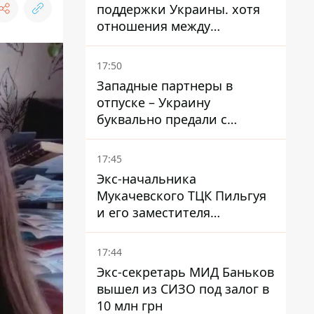
поддержки Украины. хотя
отношения между
Зеленским и Трампом
недавно улучшались - The
17:50
Atlantic
Западные партнеры в
отпуске – Украину
буквально предали с
ракетами к Patriot – эксперт
Мусиенко
17:45
Экс-начальника
Мукачевского ТЦК Пильгуя
и его заместителя
отправили в СИЗО без
права залога – журналист
17:44
Экс-секретарь МИД Баньков
вышел из СИЗО под залог в
10 млн грн