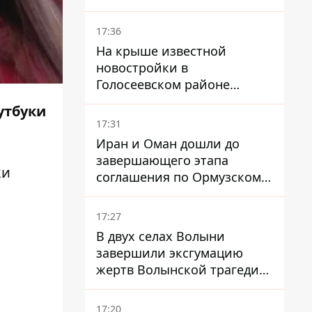
17:36
На крыше известной
новостройки в
Голосеевском районе
разбивают парк площадью
утбуки
в гектар
17:31
Иран и Оман дошли до
завершающего этапа
ки
соглашения по Ормузскому
проливу - заключение
зависит от снятия блокады
17:27
США
В двух селах Волыни
завершили эксгумацию
жертв Волынской трагедии
– нашли останки 54 поляков
17:20