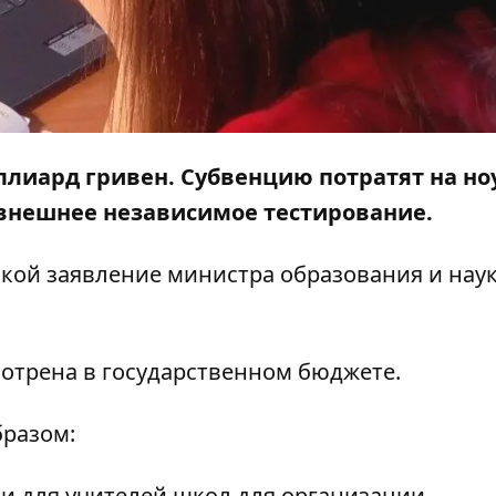
лиард гривен. Субвенцию потратят на но
 внешнее независимое тестирование.
кой заявление министра образования и нау
мотрена в государственном бюджете.
разом:
и для учителей школ для организации