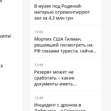
а
В музее под Родиной-
матерью отремонтируют
зал за 4,2 млн грн
13:03
ушили
Морпих США Гилман,
решивший посмотреть на
РФ глазами туриста, сейчас
при смерти в тюрьме, где
его пытали и делали
их
12:49
инъекции
Резерв+ может не
сработать – какие
документы иметь
мужчинам, чтобы не
попасть в ТЦК
12:44
Инцидент с дроном в
Лейпциге – в Германии