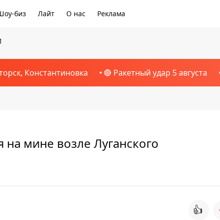
Шоу-биз
Лайт
О нас
Реклама
1
торск, Константиновка
🔴 Ракетный удар 5 августа
 на мине возле Луганского
👍