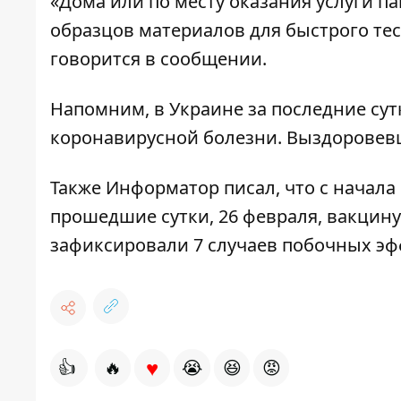
«Дома или по месту оказания услуги п
образцов материалов для быстрого тес
говорится в сообщении.
Напомним, в Украине за последние су
коронавирусной болезни
. Выздоровев
Также
Информатор
писал, что
с начала
прошедшие сутки, 26 февраля, вакцину 
зафиксировали 7 случаев побочных эф
♥
👍
🔥
😭
😆
😡