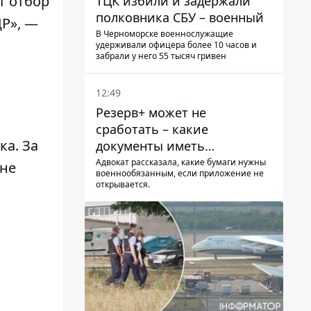
т отбор
ТЦК избили и задержали
полковника СБУ – военный
ЦР», —
В Черноморске военнослужащие
удерживали офицера более 10 часов и
забрали у него 55 тысяч гривен
12:49
Резерв+ может не
сработать – какие
ека
. За
документы иметь
мужчинам, чтобы не
Адвокат рассказала, какие бумаги нужны
ине
военнообязанным, если приложение не
попасть в ТЦК
открывается.