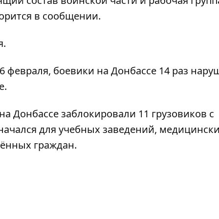
щий состав воинской части и рабочая групп
орится в сообщении.
я.
26 февраля,
боевики на Донбассе 14 раз нар
е.
 на Донбассе
заблокировали 11 грузовиков с
азначался для учебных заведений, медицинск
ённых граждан.