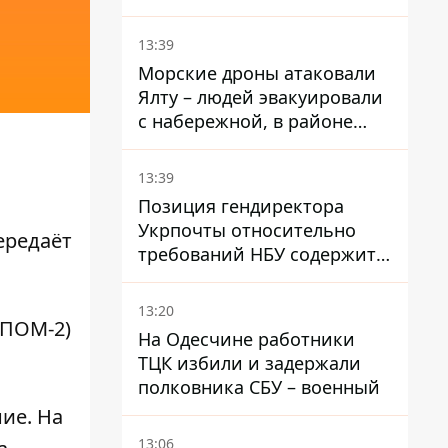
на увольнение властелина
Троещины Бахматова
13:39
Морские дроны атаковали
Ялту – людей эвакуировали
с набережной, в районе
порта сообщают о пожаре
13:39
Позиция гендиректора
Укрпочты относительно
ередаёт
требований НБУ содержит
серьезные нестыковки –
депутат Ольга Василевская-
13:20
Смаглюк
(ПОМ-2)
На Одесчине работники
ТЦК избили и задержали
полковника СБУ – военный
ие. На
13:06