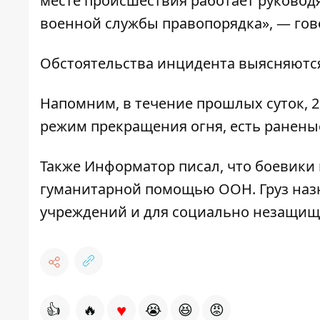
месте происшествия работает руководя
военной службы правопорядка», — гов
Обстоятельства инцидента выясняютс
Напомним, в течение прошлых суток, 
режим прекращения огня
, есть ранены
Также
Информатор
писал, что боевики
гуманитарной помощью ООН
. Груз н
учреждений и для социально незащищ
♥
👍
🔥
😭
😆
😡