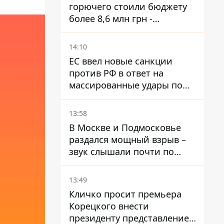
горючего стоили бюджету
более 8,6 млн грн -
предприятие возместило
убытки
14:10
ЕС ввел новые санкции
против РФ в ответ на
массированные удары по
Украине - Каллас раскрыла
детали
13:58
В Москве и Подмосковье
раздался мощный взрыв –
звук слышали почти по
всей области
13:49
Кличко просит премьера
Корецкого внести
президенту представление