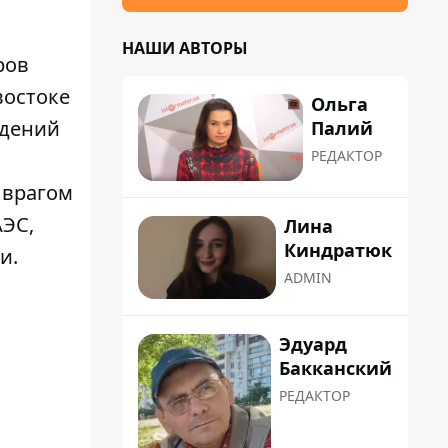
НАШИ АВТОРЫ
ров
востоке
Ольга
ждений
Палий
РЕДАКТОР
 врагом
АЭС,
Лина
Киндратюк
и.
ADMIN
Эдуард
Бакканский
РЕДАКТОР