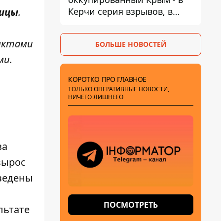
Керчи серия взрывов, в
лицы
.
Феодосии пожар
унктами
БОЛЬШЕ НОВОСТЕЙ
ми.
КОРОТКО ПРО ГЛАВНОЕ
ТОЛЬКО ОПЕРАТИВНЫЕ НОВОСТИ,
НИЧЕГО ЛИШНЕГО
за
вырос
оведены
ПОСМОТРЕТЬ
льтате