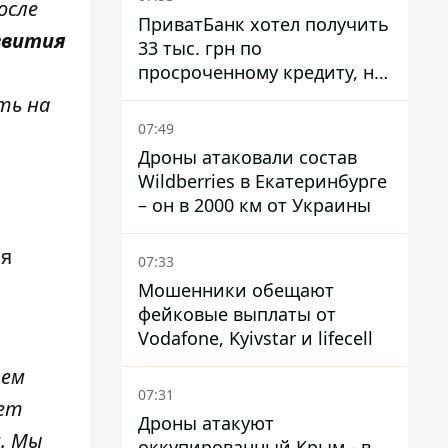
осле
ПриватБанк хотел получить
звития
33 тыс. грн по
просроченному кредиту, но
суд взыскал с должницы
ть на
только 22 тыс. грн
07:49
Дроны атаковали состав
Wildberries в Екатеринбурге
– он в 2000 км от Украины
ся
07:33
Мошенники обещают
фейковые выплаты от
Vodafone, Kyivstar и lifecell
шем
07:31
жет
Дроны атакуют
а
. Мы
оккупированный Крым - в