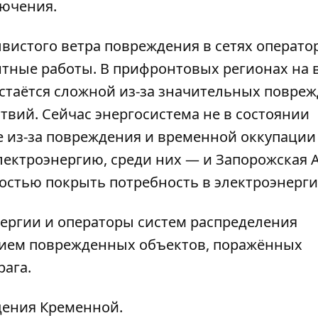
ючения.
вистого ветра повреждения в сетях операто
нтные работы. В прифронтовых регионах на 
остаётся сложной из-за значительных повре
ствий. Сейчас
энергосистема
не в состоянии
 из-за повреждения и временной оккупации
лектроэнергию, среди них — и Запорожская 
стью покрыть потребность в электроэнерги
нергии и операторы систем распределения
нием поврежденных объектов, поражённых
рага
.
дения
Кременной.