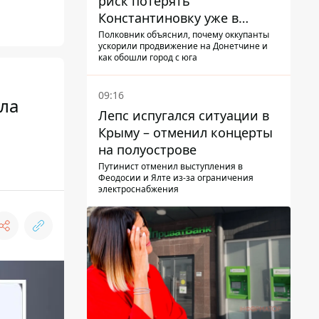
риск потерять
Константиновку уже в
ближайшие месяцы
Полковник объяснил, почему оккупанты
ускорили продвижение на Донетчине и
как обошли город с юга
09:16
ала
Лепс испугался ситуации в
Крыму – отменил концерты
на полуострове
Путинист отменил выступления в
Феодосии и Ялте из-за ограничения
электроснабжения