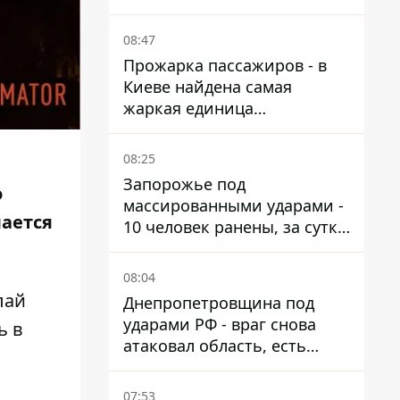
от атак
08:47
Прожарка пассажиров - в
Киеве найдена самая
жаркая единица
общественного транспорта
08:25
Запорожье под
о
массированными ударами -
лается
10 человек ранены, за сутки
тысячи атак
08:04
лай
Днепропетровщина под
ударами РФ - враг снова
ь в
атаковал область, есть
разрушения и пожары
07:53