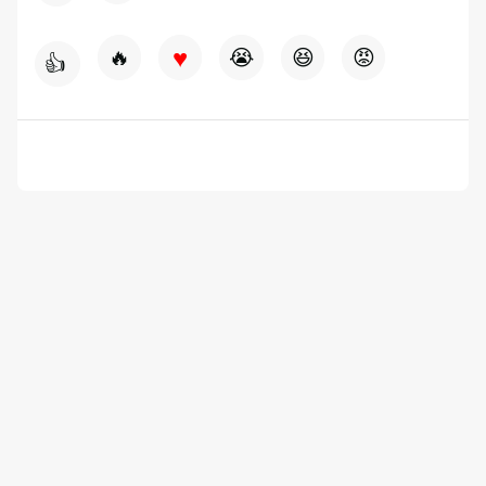
♥
🔥
😭
😆
😡
👍