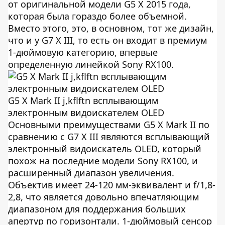
от оригинальной модели G5 X 2015 года,
которая была гораздо более объемной.
Вместо этого, это, в основном, тот же дизайн,
что и у G7 X III, то есть он входит в премиум
1-дюймовую категорию, впервые
определенную линейкой Sony RX100.
G5 X Mark II j,kflftn всплывающим
электронным видоискателем OLED
Основными преимуществами G5 X Mark II по
сравнению с G7 X III являются всплывающий
электронный видоискатель OLED, который
похож на последние модели Sony RX100, и
расширенный диапазон увеличения.
Объектив имеет 24-120 мм-эквивалент и f/1,8-
2,8, что является довольно впечатляющим
диапазоном для поддержания больших
апертур по горизонтали. 1-дюймовый сенсор