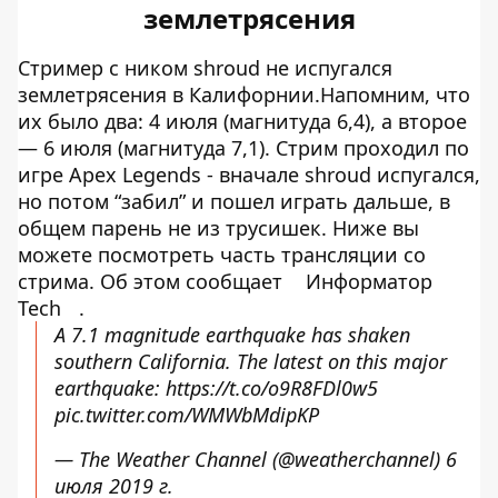
землетрясения
Стример с ником shroud не испугался
землетрясения в Калифорнии.Напомним, что
их было два: 4 июля (магнитуда 6,4), а второе
— 6 июля (магнитуда 7,1). Стрим проходил по
игре Apex Legends - вначале shroud испугался,
но потом “забил” и пошел играть дальше, в
общем парень не из трусишек. Ниже вы
можете посмотреть часть трансляции со
стрима. Об этом сообщает
Информатор
Tech
.
A 7.1 magnitude earthquake has shaken
southern California. The latest on this major
earthquake:
https://t.co/o9R8FDl0w5
pic.twitter.com/WMWbMdipKP
— The Weather Channel (@weatherchannel)
6
июля 2019 г.