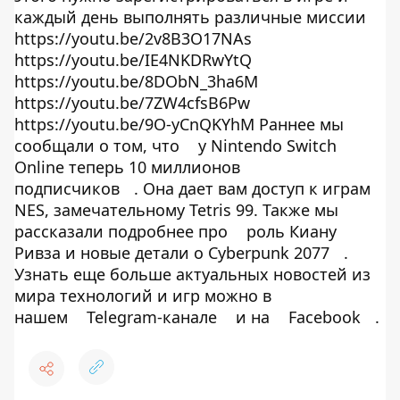
каждый день выполнять различные миссии
https://youtu.be/2v8B3O17NAs
https://youtu.be/IE4NKDRwYtQ
https://youtu.be/8DObN_3ha6M
https://youtu.be/7ZW4cfsB6Pw
https://youtu.be/9O-yCnQKYhM Раннее мы
сообщали о том, что
у Nintendo Switch
Online теперь 10 миллионов
подписчиков
. Она дает вам доступ к играм
NES, замечательному Tetris 99. Также мы
рассказали подробнее про
роль Киану
Ривза и новые детали о Cyberpunk 2077
.
Узнать еще больше актуальных новостей из
мира технологий и игр можно в
нашем
Telegram-канале
и на
Facebook
.