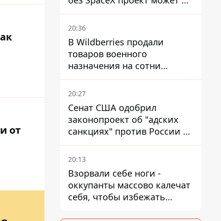
без SpaceX проект может не
обойтись
20:36
как
В Wildberries продали
товаров военного
назначения на сотни
миллионов, но удары ВСУ
изменили ситуацию
20:27
Сенат США одобрил
законопроект об "адских
и от
санкциях" против России и
Ирана
20:13
Взорвали себе ноги -
оккупанты массово калечат
себя, чтобы избежать
штурмов - ГУР