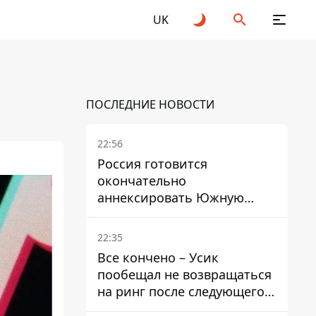
UK
ПОСЛЕДНИЕ НОВОСТИ
22:56
Россия готовится
окончательно
аннексировать Южную
Осетию – страны НАТО
обеспокоены
22:35
Все кончено – Усик
пообещал не возвращаться
на ринг после следующего
боя