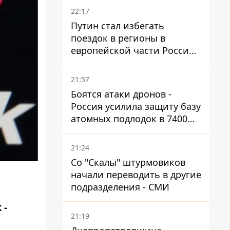
22:17
Путин стал избегать
поездок в регионы в
европейской части России,
куда регулярно долетают
дроны
21:57
Боятся атаки дронов -
Россия усилила защиту базу
атомных подлодок в 7400
км от Украины
21:24
Со "Скалы" штурмовиков
начали переводить в другие
подразделения - СМИ
 -
21:19