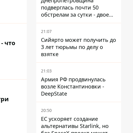
Днепропетровщина
подверглась почти 50
обстрелам за сутки - двое
погибших, шесть
пострадавших
21:07
Сийярто может получить до
- что
3 лет тюрьмы по делу о
взятке
21:03
Армия РФ продвинулась
возле Константиновки -
DeepState
три
20:50
ЕС ускоряет создание
альтернативы Starlink, но