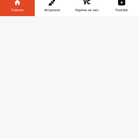
ЖИЗНЬ
Главная
Актуально
Україна на часі
Youtube
Информатор в
Скачать
телефоне
👉
19:45, 31 декабря 2020
ЧЕМ ХОРОШИМ ЗАПОМНИТСЯ 2020
ГОД: ДОСТИЖЕНИЯ УКРАИНЫ
19:05, 31 декабря 2020
Новый год-2021: что нужно знать киевлянам