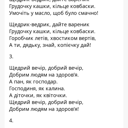
Грудочку кашки, кільце ковбаски.
Умочіть у масло, щоб було смачно!
Щедрик-ведрик, дайте вареник
Грудочку кашки, кільце ковбаски.
Горобчик летів, хвостиком вертів,
А ти, дядьку, знай, копієчку дай!
3.
Щедрий вечір, добрий вечір,
Добрим людям на здоров’я.
А пан, як господар.
Господиня, як калина.
А діточки, як квіточки.
Щедрий вечір, добрий вечір,
Добрим людям на здоров’я!
4.