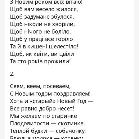
З Новим роком всіх вітаю!
Щоб вам весело жилося,
Щоб задумане збулося,
Щоб ніколи не хворіли,
Щоб нічого не боліло,
Щоб у праці все горіло
Та й в кишені шелестіло!
Щоб, як квіти, ви цвіли
Та сто років прожили!
2.
Сеем, веем, посеваем,
С Новым годом поздравляем!
Хоть и «старый» Новый Год —
Все равно добро несет!
Мы желаем по старинке
Плодовитости — скотинке,
Теплой будки — собачонку,
Блюдца молока — котенку,