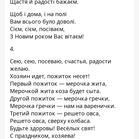
Щастя й радості бажаєм.
Щоб і дома, і на полі
Вам всього було доволі.
Сієм, сієм, посіваєм,
З Новим роком Вас вітаєм!
4.
Сею, сею, посеваю, счастья, радости
желаю.
Хозяин идет, пожиток несет!
Первый пожиток — мерочка жита,
Мерочкой жита коза будет сыта.
Другой пожиток — мерочка гречки,
Мерочка гречки — нам на варенички.
Третий пожиток — решето овса,
Решето овса, сверху колбаса.
Будьте здоровы! Весёлых свят!
С праздником, хозяева!