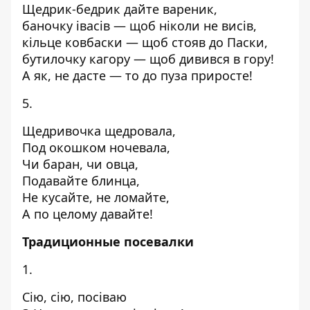
Щедрик-бедрик дайте вареник,
баночку івасів — щоб ніколи не висів,
кільце ковбаски — щоб стояв до Паски,
бутилочку кагору — щоб дивився в гору!
А як, не дасте — то до пуза приросте!
5.
Щедривочка щедровала,
Под окошком ночевала,
Чи баран, чи овца,
Подавайте блинца,
Не кусайте, не ломайте,
А по целому давайте!
Традиционные посевалки
1.
Сію, сію, посіваю