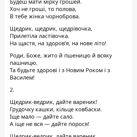
Будеш мати мірку грошей.
Хоч не гроші, то полова,
В тебе жінка чорноброва.
Щедрик, щедрик, щедрівочка,
Прилетіла ластівочка.
На щастя, на здоров’я, на нове літо!
Роди, Боже, жито й пшеницю й всяку
пашницю.
Та будьте здорові і з Новим Роком і з
Василем!
2.
Щедрик-ведрик, дайте вареник!
Грудочку кашки, кільце ковбаски.
Іще мало — дайте сало.
А іще не вся — дайте порося!
Щедрик-ведрик, дайте вареник