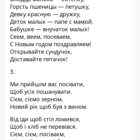
Горсть пшеницы — петушку,
Девку красную — дружку,
Деток малых — папе с мамой,
Бабушке — внучаток малых!
Сеем, веем, посеваем,
С Новым годом поздравляем!
Открывайте сундучок,
Доставайте пятачок!
3.
Ми прийшли вас посівати,
Щоб усіх пошанувати.
Сієм, сіємо зерном,
Новий рік щоб був з вином.
Від їди щоб стіл ломився,
Щоб і хліб не перевівся.
Сієм, сієм, посіваєм,