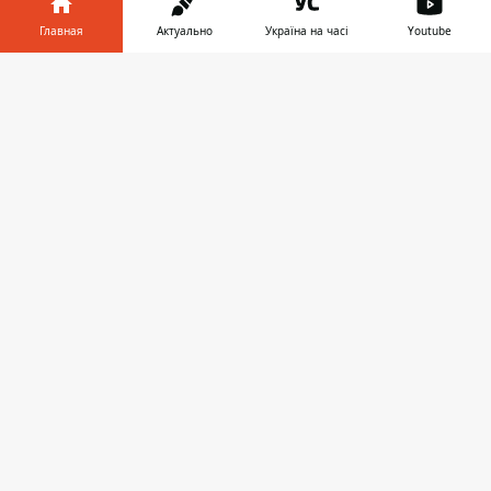
Главная
Актуально
Україна на часі
Youtube
Информатор в
Скачать
ЭКОНОМИКА
телефоне
👉
15:00, 23 июня 2025
УДАЛИТЕ ЭТО СООБЩЕНИЕ ОТ APPLE
ИЛИ GOOGLE - МОШЕННИКИ
АТАКУЮТ