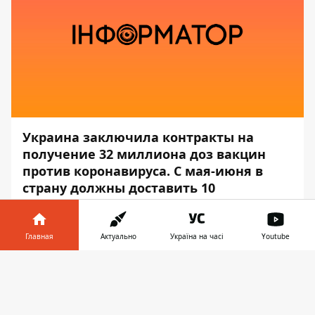
Украина заключила контракты на
получение 32 миллиона доз вакцин
против коронавируса. С мая-июня в
страну должны доставить 10
миллионов доз вакцины Pfizer, которые
Украина покупает у производителя.
Главная
Актуально
Україна на часі
Youtube
Об этом в ходе часа вопросов к
Информатор в
правительству в Верховной раде
заявил
Скачать
телефоне
👉
Максим Степанов, - передаёт
Информатор
.
"10 миллионов доз вакцины Pfizer по