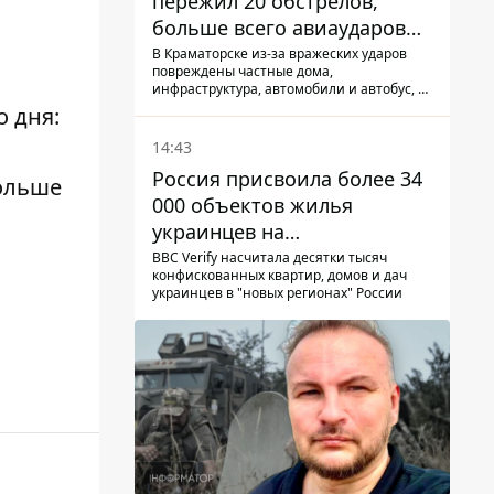
пережил 20 обстрелов,
больше всего авиаударов
КАБ-250
В Краматорске из-за вражеских ударов
повреждены частные дома,
инфраструктура, автомобили и автобус, а
всего за сутки на Донетчине погиб один
 дня:
человек и еще 15 получили ранения
14:43
Россия присвоила более 34
больше
000 объектов жилья
украинцев на
оккупированных
BBC Verify насчитала десятки тысяч
конфискованных квартир, домов и дач
территориях -
украинцев в "новых регионах" России
расследование BBC