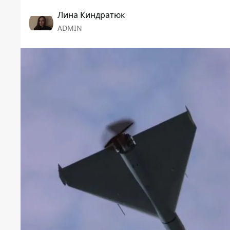
Лина Киндратюк
ADMIN