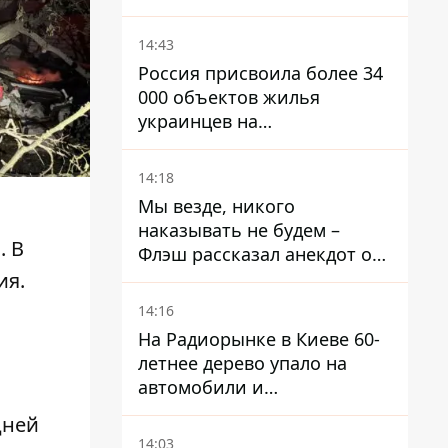
14:43
Россия присвоила более 34
000 объектов жилья
украинцев на
оккупированных
территориях -
14:18
расследование BBC
Мы везде, никого
наказывать не будем –
и
. В
Флэш рассказал анекдот о
незаменимой работе
ия.
связистов на фронте
14:16
На Радиорынке в Киеве 60-
летнее дерево упало на
автомобили и
травмировало человека -
дней
подробности
14:03