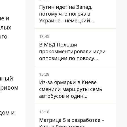
Путин идет на Запад,
потому что погряз в
ие и
Украине - немецкий
илых
политик высказался о
планах РФ
ого
13:45
В МВД Польши
прокомментировали идеи
оппозиции по поводу
депортации украинских
мужчин - абсурд и популизм
13:28
ачный
Из-за ярмарки в Киеве
 Кривом
сменили маршруты семь
автобусов и один
троллейбус
дом и
13:18
Матрица 5 в разработке –
Киану Ривз может