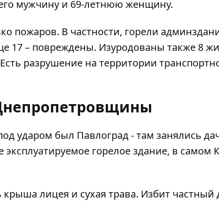
него мужчину и 69-летнюю женщину.
ько пожаров. В частности, горели админздан
е 17 – повреждены. Изуродованы также 8 ж
 Есть разрушение на территории транспортн
Днепропетровщины
 под ударом был Павлоград - там занялись д
не эксплуатируемое горелое здание, в самом
крыша лицея и сухая трава. Избит частный 