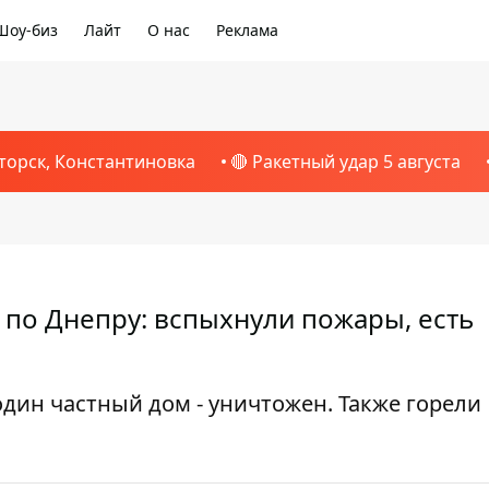
Шоу-биз
Лайт
О нас
Реклама
торск, Константиновка
🔴 Ракетный удар 5 августа
 по Днепру: вспыхнули пожары, есть
дин частный дом - уничтожен. Также горели