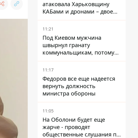
атаковала Харьковщину
КАБами и дронами – двое
погибших и 19 раненых
11:21
Под Киевом мужчина
швырнул гранату
коммунальщикам, потому
что не хотел платить по
квитанциям
11:17
Федоров все еще надеется
вернуть должность
министра обороны
11:05
На Оболони будет еще
жарче - проводят
общественные слушания по