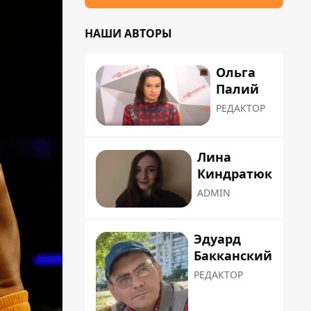
НАШИ АВТОРЫ
Ольга
Палий
РЕДАКТОР
Лина
Киндратюк
ADMIN
Эдуард
Бакканский
РЕДАКТОР