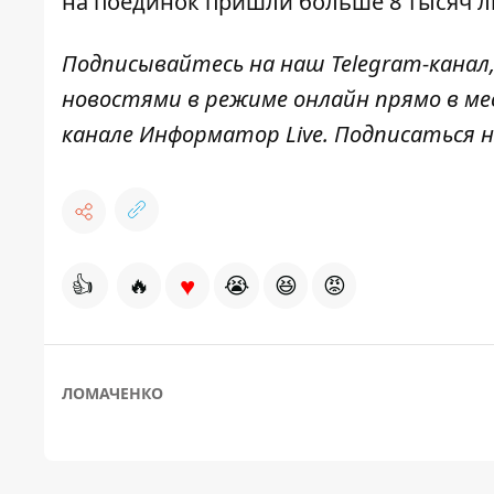
на поединок пришли больше 8 тысяч л
Подписывайтесь на наш
Telegram-канал
новостями в режиме онлайн прямо в ме
канале
Информатор Live
. Подписаться н
♥
👍
🔥
😭
😆
😡
ЛОМАЧЕНКО