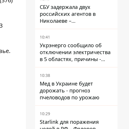
(376)
СБУ задержала двух
российских агентов в
Николаеве –
3
корректировали удары по
городу
10:41
Укрэнерго сообщило об
вье
.
отключении электричества
в 5 областях, причины -
обстрелы и жара
10:38
Мед в Украине будет
дорожать - прогноз
пчеловодов по урожаю
10:29
Starlink для поражения
целей в РФ – Федоров