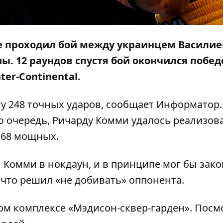
рке проходил бой между украинцем Васили
. 12 раундов спустя бой окончился побед
er-Continental.
у 248 точных ударов, сообщает Информатор.
ю очередь, Ричарду Комми удалось реализов
и 68 мощных.
 Комми в нокдаун, и в принципе мог бы зак
 что решил «не добивать» оппонента.
ом комплексе «Мэдисон-сквер-гарден». Посм