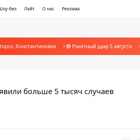
Шоу-биз
Лайт
О нас
Реклама
торск, Константиновка
🔴 Ракетный удар 5 августа
ыявили больше 5 тысяч случаев