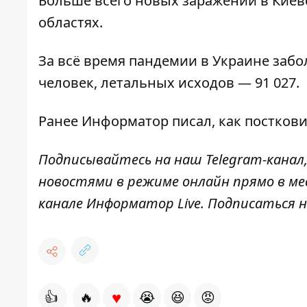
Больше всего новых заражений в Киеве 
областях.
За всё время пандемии в Украине забол
человек, летальных исходов — 91 027.
Ранее
Информатор
писал, как
посткови
Подписывайтесь на наш
Telegram-канал
новостями в режиме онлайн прямо в ме
канале
Информатор Live
. Подписаться н
♥
👍
🔥
😭
😆
😡