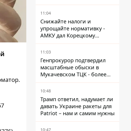
поводу храма УГКЦ на
Северной
11:04
Снижайте налоги и
упрощайте нормативку -
АМКУ дал Корецкому
советы по снижению цен на
топливо
11:03
ой
Генпрокурор подтвердил
масштабные обыски в
Мукачевском ТЦК - более
матор
.
1,5 тысяч списанных с
военного учета за взятки
10:48
Трамп ответил, надумает ли
67
давать Украине ракеты для
Patriot – нам и самим нужны
10:47