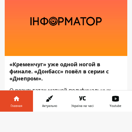
«Кременчуг» уже одной ногой в
финале.
«Донбасс» повёл в серии с
«Днепром».
О результатах матчей полуфинальных
серий УХЛ сообщает
Информатор
.
Главная
Актуально
Україна на часі
Youtube
В понедельник, 28 сентября, после паузы,
вызванной
вспышкой COVID-19
среди
Информатор в
Скачать
хоккеистов «Донбасса» и «Белого Барса»,
телефоне
👉
возобновились матчи полуфинальных