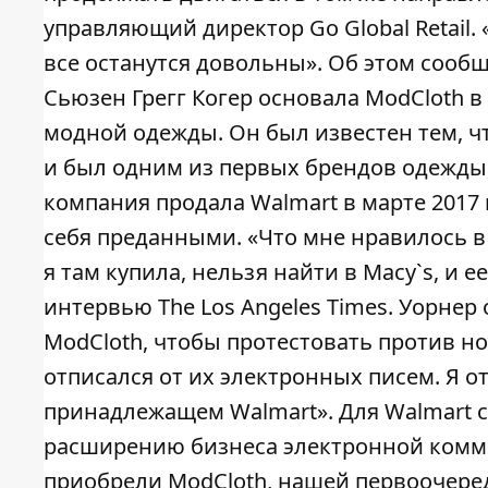
управляющий директор Go Global Retail.
все останутся довольны». Об этом сооб
Сьюзен Грегг Когер основала ModCloth в
модной одежды. Он был известен тем, ч
и был одним из первых брендов одежды,
компания продала Walmart в марте 2017
себя преданными. «Что мне нравилось в M
я там купила, нельзя найти в Macy`s, и 
интервью The Los Angeles Times. Уорне
ModCloth, чтобы протестовать против но
отписался от их электронных писем. Я о
принадлежащем Walmart». Для Walmart с
расширению бизнеса электронной комме
приобрели ModCloth, нашей первоочере