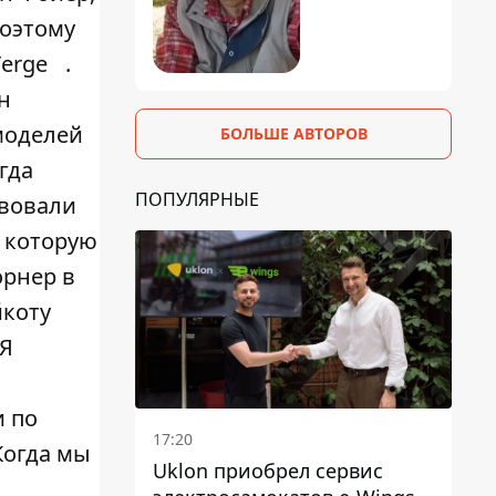
поэтому
Verge
.
н
моделей
БОЛЬШЕ АВТОРОВ
гда
ПОПУЛЯРНЫЕ
твовали
, которую
орнер в
йкоту
 Я
и по
17:20
Когда мы
Uklon приобрел сервис