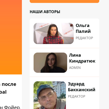
НАШИ АВТОРЫ
Ольга
Палий
РЕДАКТОР
Лина
Киндратюк
ADMIN
Эдуард
 после
Бакканский
bal
РЕДАКТОР
ан Фойер,