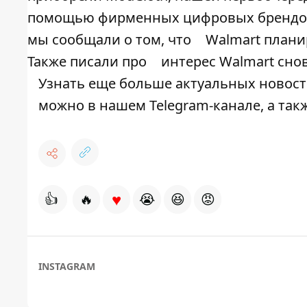
помощью фирменных цифровых брендов», 
мы сообщали о том, что
Walmart плани
Также писали про
интерес Walmart сно
Узнать еще больше актуальных новосте
можно в нашем
Telegram-канале
, а та
♥
👍
🔥
😭
😆
😡
INSTAGRAM