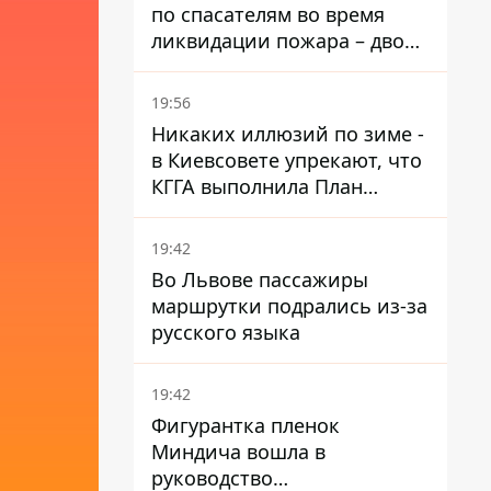
по спасателям во время
ликвидации пожара – двое
раненых
19:56
Никаких иллюзий по зиме -
в Киевсовете упрекают, что
КГГА выполнила План
устойчивости на 20%
19:42
Во Львове пассажиры
маршрутки подрались из-за
русского языка
19:42
Фигурантка пленок
Миндича вошла в
руководство