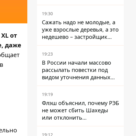
стратегического
госпредприятия - работала
19:30
в Энергоатоме и была
Сажать надо не молодые, а
заместителем Галущенко
уже взрослые деревья, а это
 XL от
недешево – застройщик
Никонов
е, даже
общает
19:23
В России начали массово
в
рассылать повестки под
видом уточнения данных
для набора контрактников
19:19
Флэш объяснил, почему РЭБ
не может сбить Шахеды
или отклонить
баллистические ракеты
ельно
19:12