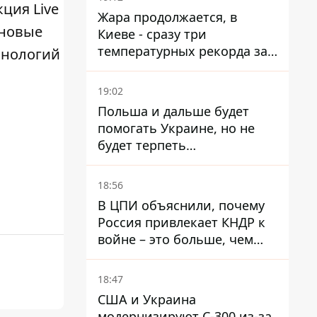
кция Live
Жара продолжается, в
новые
Киеве - сразу три
температурных рекорда за
ехнологий
день
19:02
Польша и дальше будет
помогать Украине, но не
будет терпеть
"бандеровскую символику" -
Навроцкий
18:56
В ЦПИ объяснили, почему
Россия привлекает КНДР к
войне – это больше, чем
ракеты
18:47
США и Украина
модернизируют С-300 из-за