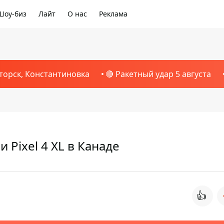
Шоу-биз
Лайт
О нас
Реклама
торск, Константиновка
🔴 Ракетный удар 5 августа
и Pixel 4 XL в Канаде
👍