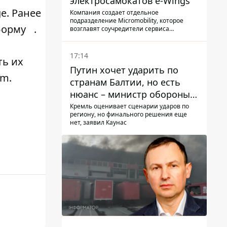
электросамокатов e-Wings
e. Ранее
Компания создает отдельное
подразделение Micromobility, которое
форму
.
возглавят соучредители сервиса
самокатов.
17:14
ть их
Путин хочет ударить по
am
.
странам Балтии, но есть
нюанс – министр обороны
Литвы сделал заявление
Кремль оценивает сценарии ударов по
региону, но финального решения еще
нет, заявил Каунас