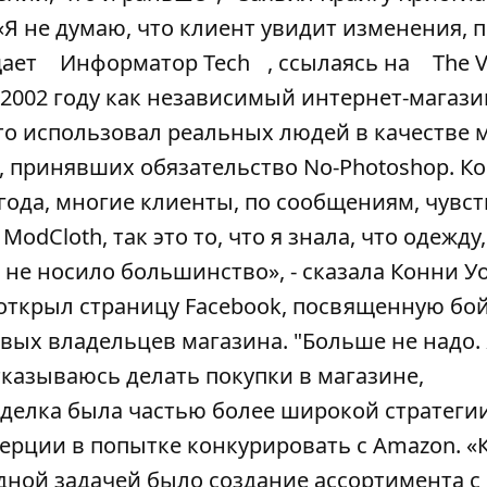
 «Я не думаю, что клиент увидит изменения, 
щает
Информатор Tech
, ссылаясь на
The 
 2002 году как независимый интернет-магази
то использовал реальных людей в качестве 
 принявших обязательство No-Photoshop. Ко
 года, многие клиенты, по сообщениям, чувс
odCloth, так это то, что я знала, что одежду
ее не носило большинство», - сказала Конни У
р открыл страницу Facebook, посвященную бо
вых владельцев магазина. "Больше не надо.
тказываюсь делать покупки в магазине,
делка была частью более широкой стратеги
рции в попытке конкурировать с Amazon. «
дной задачей было создание ассортимента с