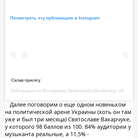
Посмотреть эту публикацию в Instagram
Склав присягу.
Публикация от
Володимир Зеленський
(@zelenskiy_official)
20
Далее поговорим о еще одном новеньком
на политической арене Украины (хоть он там
уже и был три месяца) Святославе Вакарчуке,
у которого 98 баллов из 100. 84% аудитории у
музыканта реальные, а 11,5% -