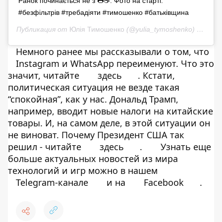
Ранок починається не з 🌭☕️. Фото на старті.
#безфільтрів #требадіяти #тимошенко #батьківщина
Публикация от
Юлія Тимошенко
(@yulia_tymoshenko)
28 Июн 
Немного ранее мы рассказывали о том, что
Instagram и WhatsApp переименуют. Что это
значит, читайте
здесь
. Кстати,
политическая ситуация не везде такая
“спокойная”, как у нас. Дональд Трамп,
например, вводит новые налоги на китайские
товары. И, на самом деле, в этой ситуации он
не виноват. Почему Президент США так
решил - читайте
здесь
.
Узнать еще
больше актуальных новостей из мира
технологий и игр можно в нашем
Telegram-канале
и на
Facebook
.