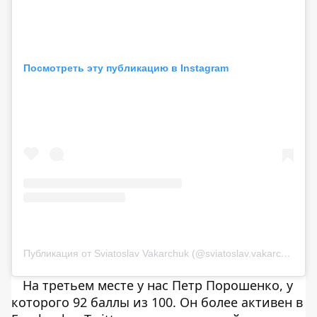
Посмотреть эту публикацию в Instagram
Публикация от Sviatoslav Vakarchuk (@sviatoslav.vakarchuk)
15
На третьем месте у нас Петр Порошенко, у
которого 92 баллы из 100. Он более активен в