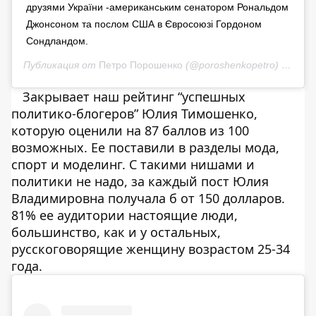
друзями України -американським сенатором Рональдом
Джонсоном та послом США в Євросоюзі Гордоном
Сондландом.
Публикация от
Петро Порошенко
(@poroshenkopetro)
20 Май
Закрывает наш рейтинг “успешных
политико-блогеров” Юлия Тимошенко,
которую оценили на 87 баллов из 100
возможных. Ее поставили в разделы мода,
спорт и моделинг. С такими нишами и
политики не надо, за каждый пост Юлия
Владимировна получала б от 150 долларов.
81% ее аудитории настоящие люди,
большинство, как и у остальных,
русскоговорящие женщину возрастом 25-34
года.