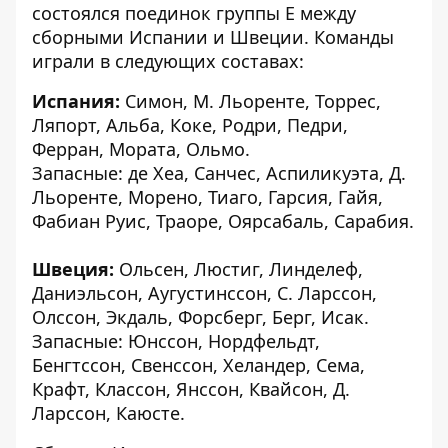
состоялся поединок группы Е между
сборными Испании и Швеции. Команды
играли в следующих составах:
Испания:
Симон, М. Льоренте, Торрес,
Ляпорт, Альба, Коке, Родри, Педри,
Ферран, Мората, Ольмо.
Запасные: де Хеа, Санчес, Аспиликуэта, Д.
Льоренте, Морено, Тиаго, Гарсия, Гайя,
Фабиан Руис, Траоре, Оярсабаль, Сарабия.
Швеция:
Ольсен, Люстиг, Линделеф,
Даниэльсон, Аугустинссон, С. Ларссон,
Олссон, Экдаль, Форсберг, Берг, Исак.
Запасные: Юнссон, Нордфельдт,
Бенгтссон, Свенссон, Хеландер, Сема,
Крафт, Классон, Янссон, Квайсон, Д.
Ларссон, Каюсте.