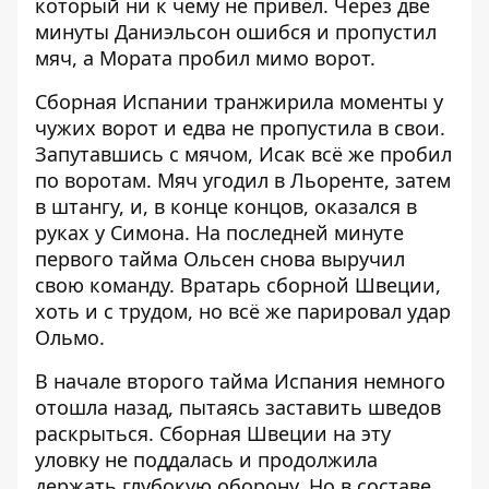
который ни к чему не привёл. Через две
минуты Даниэльсон ошибся и пропустил
мяч, а Мората пробил мимо ворот.
Сборная Испании транжирила моменты у
чужих ворот и едва не пропустила в свои.
Запутавшись с мячом, Исак всё же пробил
по воротам. Мяч угодил в Льоренте, затем
в штангу, и, в конце концов, оказался в
руках у Симона. На последней минуте
первого тайма Ольсен снова выручил
свою команду. Вратарь сборной Швеции,
хоть и с трудом, но всё же парировал удар
Ольмо.
В начале второго тайма Испания немного
отошла назад, пытаясь заставить шведов
раскрыться. Сборная Швеции на эту
уловку не поддалась и продолжила
держать глубокую оборону. Но в составе