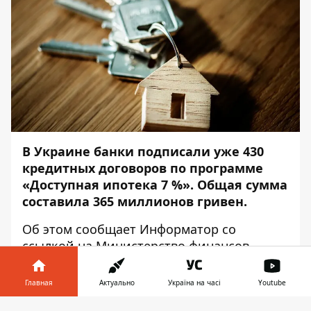
В Украине банки подписали уже 430
кредитных договоров по программе
«Доступная ипотека 7 %». Общая сумма
составила 365 миллионов гривен.
Об этом сообщает
Информатор
со
ссылкой на Министерство финансов
Украины.
Главная
Актуально
Україна на часі
Youtube
Большей популярностью пользуется
недвижимость на вторичном рынке (на