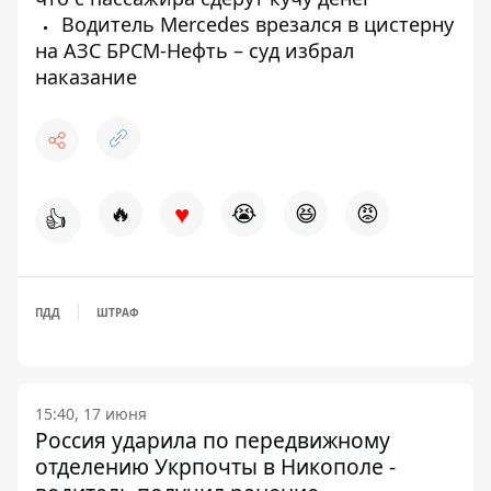
Водитель Mercedes врезался в цистерну
на АЗС БРСМ-Нефть – суд избрал
наказание
♥
🔥
😭
😆
😡
👍
ПДД
ШТРАФ
15:40, 17 июня
Россия ударила по передвижному
отделению Укрпочты в Никополе -