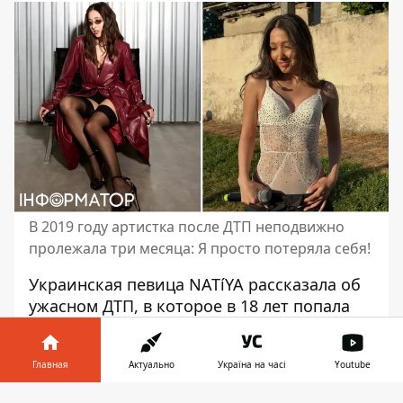
В 2019 году артистка после ДТП неподвижно
пролежала три месяца: Я просто потеряла себя!
Украинская
певица
NATíYA рассказала об
ужасном ДТП, в которое в 18 лет попала
вместе со своей семьей в Грузии,
искусственной коме после него,
в
Главная
Актуально
Україна на часі
Youtube
которой инаходилась неделю, и тяжелой
реабилитации. О болезненных
Информатор в