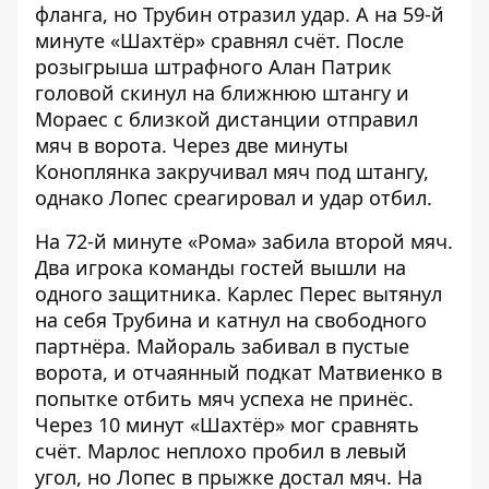
фланга, но Трубин отразил удар. А на 59-й
минуте «Шахтёр» сравнял счёт. После
розыгрыша штрафного Алан Патрик
головой скинул на ближнюю штангу и
Мораес с близкой дистанции отправил
мяч в ворота. Через две минуты
Коноплянка закручивал мяч под штангу,
однако Лопес среагировал и удар отбил.
На 72-й минуте «Рома» забила второй мяч.
Два игрока команды гостей вышли на
одного защитника. Карлес Перес вытянул
на себя Трубина и катнул на свободного
партнёра. Майораль забивал в пустые
ворота, и отчаянный подкат Матвиенко в
попытке отбить мяч успеха не принёс.
Через 10 минут «Шахтёр» мог сравнять
счёт. Марлос неплохо пробил в левый
угол, но Лопес в прыжке достал мяч. На