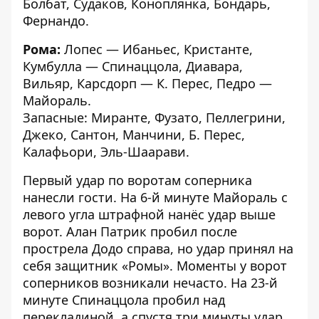
Болбат, Судаков, Коноплянка, Бондарь,
Фернандо.
Рома:
Лопес — Ибаньес, Кристанте,
Кумбулла — Спинаццола, Диавара,
Вильяр, Карсдорп — К. Перес, Педро —
Майораль.
Запасные: Миранте, Фузато, Пеллегрини,
Джеко, Сантон, Манчини, Б. Перес,
Калафьори, Эль-Шаарави.
Первый удар по воротам соперника
нанесли гости. На 6-й минуте Майораль с
левого угла штрафной нанёс удар выше
ворот. Алан Патрик пробил после
прострела Додо справа, но удар принял на
себя защитник «Ромы». Моменты у ворот
соперников возникали нечасто. На 23-й
минуте Спинаццола пробил над
перекладиной, а спустя три минуты удар