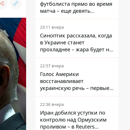
футболиста прямо во время
матча – еще девять
пострадали
23:11 вчера
Синоптик рассказала, когда
в Украине станет
прохладнее – жара будет не
долго
22:57 вчера
Голос Америки
восстанавливает
украинскую речь – первые
эфиры ожидаются на
следующей неделе
22:36 вчера
Иран добился уступки по
контролю над Ормузским
проливом – в Reuters