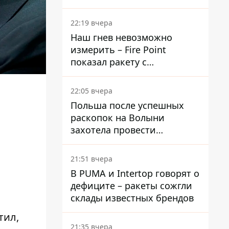
раскрыли детали
22:19 вчера
Наш гнев невозможно
измерить – Fire Point
показал ракету с
загадочной отметкой 723
22:05 вчера
Польша после успешных
раскопок на Волыни
захотела провести
эксгумацию в новых местах
21:51 вчера
В PUMA и Intertop говорят о
дефиците – ракеты сожгли
склады известных брендов
тил,
21:35 вчера