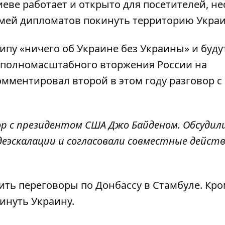
еве работает и открыто для посетителей, н
емей дипломатов покинуть территорию Укра
пу «ничего об Украине без Украины» и буду
 полномасштабного вторжения России на
омментировал
второй в этом году разговор с
р с президентом США Джо Байденом. Обсудил
еэскалации и согласовали совместные действ
ить переговоры по Донбассу
в Стамбуле. Кро
инуть Украину.