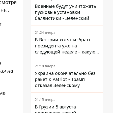
есмотря
Военные будут уничтожать
ины.
пусковые установки
баллистики - Зеленский
т
21:24 вчера
В Венгрии хотят избрать
президента уже на
следующей неделе – какую
дату предлагают
и
21:18 вчера
ия на
Украина окончательно без
ракет к Patriot - Трамп
отказал Зеленскому
ме
21:15 вчера
В Грузии 5 августа
произошел новый