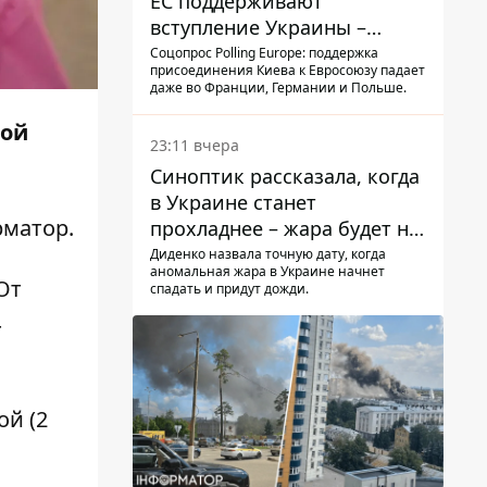
ЕС поддерживают
вступление Украины –
результаты опроса
Соцопрос Polling Europe: поддержка
присоединения Киева к Евросоюзу падает
даже во Франции, Германии и Польше.
ной
23:11 вчера
Синоптик рассказала, когда
в Украине станет
матор
.
прохладнее – жара будет не
долго
Диденко назвала точную дату, когда
аномальная жара в Украине начнет
От
спадать и придут дожди.
4
ой (2