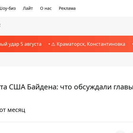
Шоу-биз
Лайт
О нас
Реклама
2
ный удар 5 августа
⚠️ Краматорск, Константиновка
та США Байдена: что обсуждали глав
тот месяц